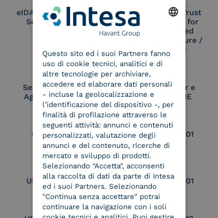
eIDAS Qualified Trust
eIDAS Qualified Trust
Service Provider
Service Provider for
Remote Qualified
ENGLISH
Electronic Signature /
Seal Creation
Questo sito ed i suoi Partners fanno
ITALIAN
uso di cookie tecnici, analitici e di
altre tecnologie per archiviare,
accedere ed elaborare dati personali
Service Provider e
Service Provider e
- incluse la geolocalizzazione e
Aggregatore SPID
Aggregatore CIE
l’identificazione del dispositivo -, per
finalità di profilazione attraverso le
seguenti attività: annunci e contenuti
Conservatore
UNI EN ISO 37001
personalizzati, valutazione degli
qualificato
annunci e del contenuto, ricerche di
mercato e sviluppo di prodotti.
Selezionando "Accetta", acconsenti
alla raccolta di dati da parte di Intesa
UNI EN ISO 9001
UNI EN ISO 27001
ed i suoi Partners. Selezionando
"Continua senza accettare" potrai
continuare la navigazione con i soli
cookie tecnici e analitici. Puoi gestire