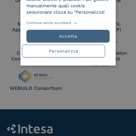
UNI EN ISO 27017
UNI EN ISO 27018
manualmente quali cookie
selezionare clicca su "Personalizza".
Continua senza accettare
Membro Adobe
Certified PEPPOL
Approved Trust List
Access Point (AP)
Accetta
Personalizza
Cloud Signature
European Commission
Consortium Member
Large Scale Pilot
Member
WEBUILD Consortium