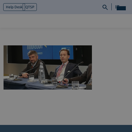
IT
Help Desk
QTSP
Chi siamo
Cosa facciamo
Piattaforme
Industry
News e Media
Contattaci