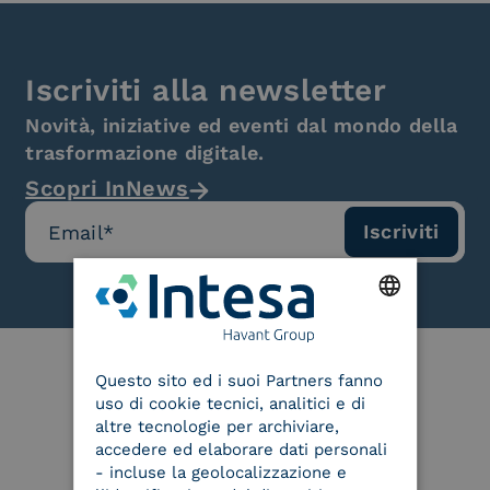
Iscriviti alla newsletter
Novità, iniziative ed eventi dal mondo della
trasformazione digitale.
Scopri InNews
ENGLISH
Questo sito ed i suoi Partners fanno
ITALIAN
uso di cookie tecnici, analitici e di
Le nostre certificazioni
altre tecnologie per archiviare,
accedere ed elaborare dati personali
- incluse la geolocalizzazione e