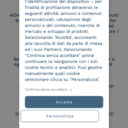
l’identificazione del dispositivo -, per
finalità di profilazione attraverso le
seguenti attività: annunci e contenuti
eIDAS Qualified Trust
eIDAS Qualified Trust
personalizzati, valutazione degli
Service Provider
Service Provider for
annunci e del contenuto, ricerche di
Remote Qualified
Electronic Signature /
mercato e sviluppo di prodotti.
Seal Creation
Selezionando "Accetta", acconsenti
alla raccolta di dati da parte di Intesa
ed i suoi Partners. Selezionando
"Continua senza accettare" potrai
Service Provider e
Service Provider e
continuare la navigazione con i soli
Aggregatore SPID
Aggregatore CIE
cookie tecnici e analitici. Puoi gestire
manualmente quali cookie
selezionare clicca su "Personalizza".
Conservatore
UNI EN ISO 37001
Continua senza accettare
qualificato
Accetta
UNI EN ISO 9001
UNI EN ISO 27001
Personalizza