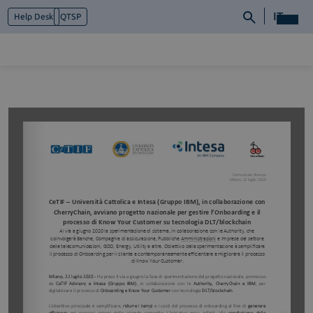
IT
Help Desk
QTSP
Chi siamo
Cosa facciamo
Piattaforme
Industry
News e Media
Contattaci