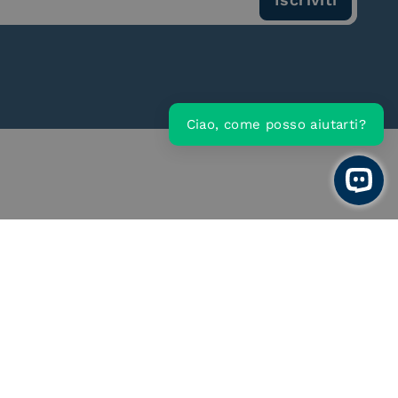
Ciao, come posso aiutarti?
Open 
ce Provider e
Conservatore qualificato
egatore CIE