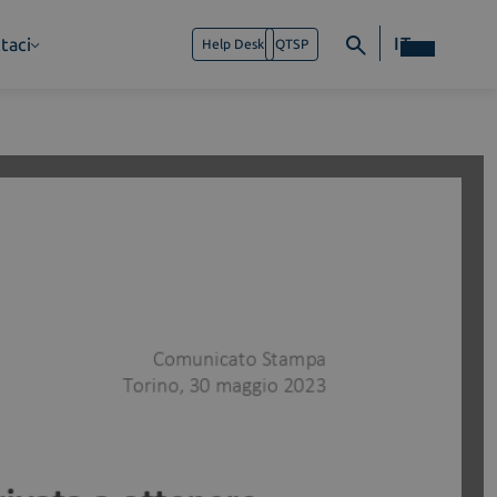
IT
taci
Help Desk
QTSP