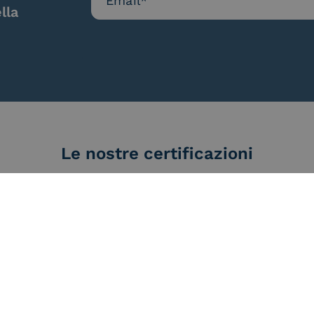
lla
Le nostre certificazioni
d Trust
Service Provider e
Servi
der for
Aggregatore SPID
Aggr
ified
nature /
tion