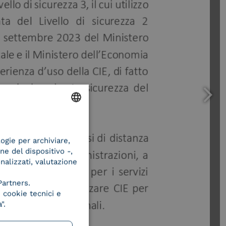
ENGLISH
logie per archiviare,
ITALIAN
ne del dispositivo -,
onalizzati, valutazione
Partners.
 cookie tecnici e
".