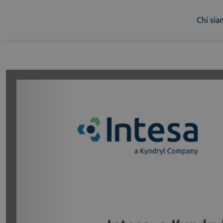
Chi si
Chi siamo
Cosa facciamo
Piattaforme
Industry
News e Media
Contattaci