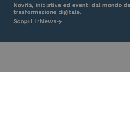
Novità, iniziative ed eventi dal mondo de
trasformazione digitale.
Scopri InNews
eIDAS Qualified Trust
eIDAS Qualifie
Service Provider
Service Provi
Remote Qual
Electronic Sig
Seal Crea