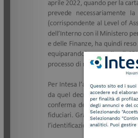
Questo sito ed i suoi 
accedere ed elaborare 
per finalità di profil
degli annunci e del c
Selezionando "Accetta"
Selezionando "Continu
analitici. Puoi gesti