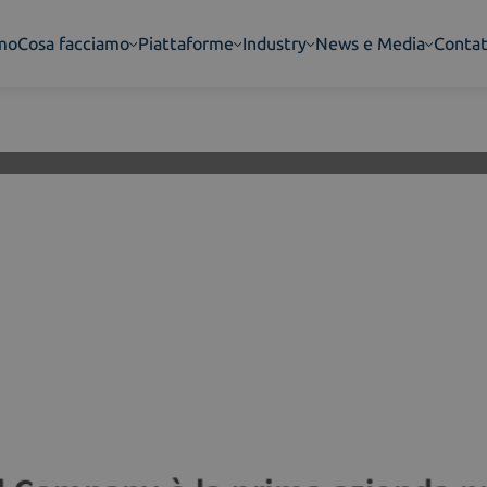
amo
Cosa facciamo
Piattaforme
Industry
News e Media
Contat