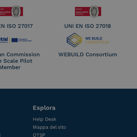
EN ISO 27017
UNI EN ISO 27018
an Commission
WEBUILD Consortium
e Scale Pilot
Member
Esplora
Help Desk
Mappa del sito
i
QTSP