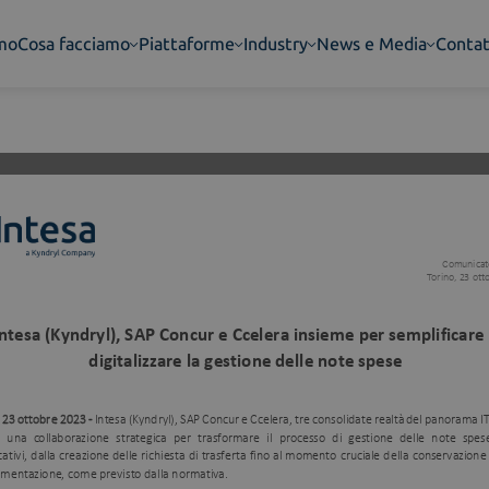
amo
Cosa facciamo
Piattaforme
Industry
News e Media
Contat