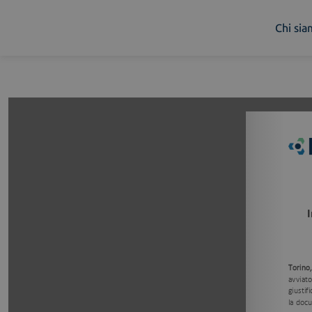
Chi si
Chi siamo
Cosa facciamo
Piattaforme
Industry
News e Media
Contattaci