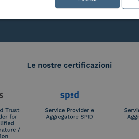
lla
Le nostre certificazioni
d Trust
Service Provider e
Servi
der for
Aggregatore SPID
Aggr
ified
nature /
tion