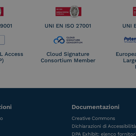
 9001
UNI EN ISO 27001
UNI 
OL Access
Cloud Signature
Europe
P)
Consortium Member
Larg
ioni
Documentazioni
co
Creative Commons
Dichiarazioni di Accessibilità
DPA Exhibit: elenco fornitor