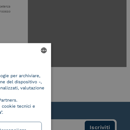
ENGLISH
logie per archiviare,
ITALIAN
ne del dispositivo -,
onalizzati, valutazione
Partners.
 cookie tecnici e
".
Personalizza