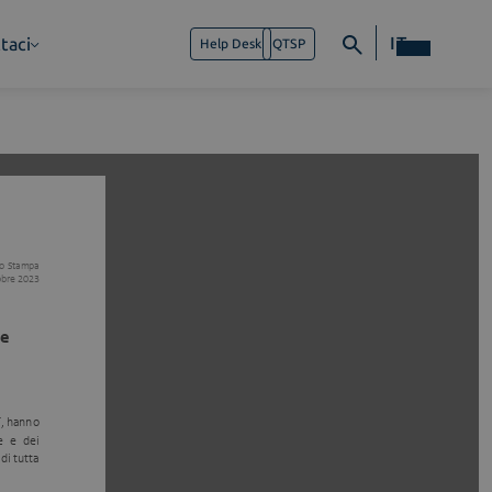
IT
taci
Help Desk
QTSP