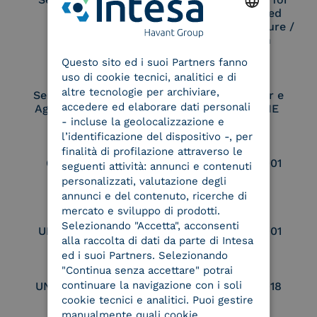
Remote Qualified
Electronic Signature /
ENGLISH
Seal Creation
Questo sito ed i suoi Partners fanno
ITALIAN
uso di cookie tecnici, analitici e di
altre tecnologie per archiviare,
Service Provider e
Service Provider e
accedere ed elaborare dati personali
Aggregatore SPID
Aggregatore CIE
- incluse la geolocalizzazione e
l’identificazione del dispositivo -, per
finalità di profilazione attraverso le
Conservatore
UNI EN ISO 37001
seguenti attività: annunci e contenuti
qualificato
personalizzati, valutazione degli
annunci e del contenuto, ricerche di
mercato e sviluppo di prodotti.
Selezionando "Accetta", acconsenti
UNI EN ISO 9001
UNI EN ISO 27001
alla raccolta di dati da parte di Intesa
ed i suoi Partners. Selezionando
"Continua senza accettare" potrai
continuare la navigazione con i soli
UNI EN ISO 27017
UNI EN ISO 27018
cookie tecnici e analitici. Puoi gestire
manualmente quali cookie