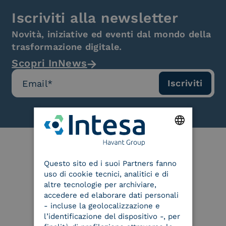
Iscriviti alla newsletter
Novità, iniziative ed eventi dal mondo della
trasformazione digitale.
Scopri InNews
ENGLISH
Le nostre certificazioni
Questo sito ed i suoi Partners fanno
ITALIAN
uso di cookie tecnici, analitici e di
altre tecnologie per archiviare,
accedere ed elaborare dati personali
- incluse la geolocalizzazione e
l’identificazione del dispositivo -, per