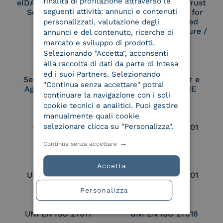
finalità di profilazione attraverso le
eIDAS Qualified Trust
eIDAS Qualified Trust
seguenti attività: annunci e contenuti
Service Provider
Service Provider for
Remote Qualified
personalizzati, valutazione degli
Electronic Signature /
annunci e del contenuto, ricerche di
Seal Creation
mercato e sviluppo di prodotti.
Selezionando "Accetta", acconsenti
alla raccolta di dati da parte di Intesa
ed i suoi Partners. Selezionando
Service Provider e
Service Provider e
"Continua senza accettare" potrai
Aggregatore SPID
Aggregatore CIE
continuare la navigazione con i soli
cookie tecnici e analitici. Puoi gestire
manualmente quali cookie
selezionare clicca su "Personalizza".
Conservatore
UNI EN ISO 37001
qualificato
Continua senza accettare
Accetta
UNI EN ISO 9001
UNI EN ISO 27001
Personalizza
UNI EN ISO 27017
UNI EN ISO 27018