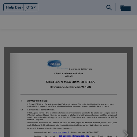
IT
Help Desk
QTSP
Chi siamo
Cosa facciamo
Piattaforme
Industry
News e Media
Contattaci