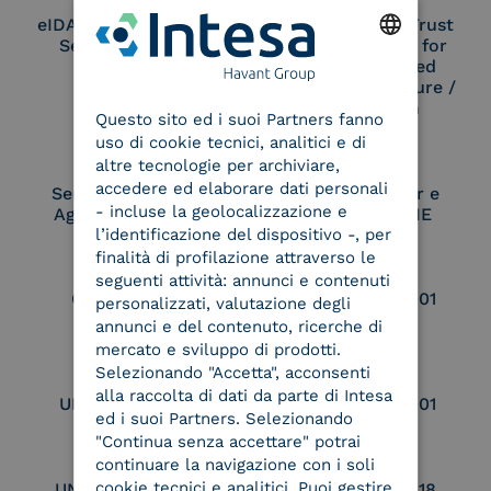
eIDAS Qualified Trust
eIDAS Qualified Trust
Service Provider
Service Provider for
Remote Qualified
ENGLISH
Electronic Signature /
Seal Creation
Questo sito ed i suoi Partners fanno
ITALIAN
uso di cookie tecnici, analitici e di
altre tecnologie per archiviare,
accedere ed elaborare dati personali
Service Provider e
Service Provider e
- incluse la geolocalizzazione e
Aggregatore SPID
Aggregatore CIE
l’identificazione del dispositivo -, per
finalità di profilazione attraverso le
seguenti attività: annunci e contenuti
Conservatore
UNI EN ISO 37001
personalizzati, valutazione degli
qualificato
annunci e del contenuto, ricerche di
mercato e sviluppo di prodotti.
Selezionando "Accetta", acconsenti
alla raccolta di dati da parte di Intesa
UNI EN ISO 9001
UNI EN ISO 27001
ed i suoi Partners. Selezionando
"Continua senza accettare" potrai
continuare la navigazione con i soli
cookie tecnici e analitici. Puoi gestire
UNI EN ISO 27017
UNI EN ISO 27018