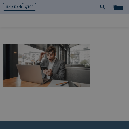
IT
Help Desk
QTSP
Chi siamo
Cosa facciamo
Piattaforme
Industry
News e Media
Contattaci