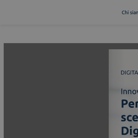
Chi si
Chi siamo
Cosa facciamo
Piattaforme
Industry
News e Media
Contattaci