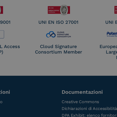
 9001
UNI EN ISO 27001
UNI 
OL Access
Cloud Signature
Europe
P)
Consortium Member
Larg
ioni
Documentazioni
co
Creative Commons
Dichiarazioni di Accessibilità
DPA Exhibit: elenco fornitor