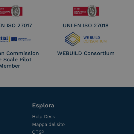
EN ISO 27017
UNI EN ISO 27018
an Commission
WEBUILD Consortium
e Scale Pilot
Member
Esplora
Help Desk
Mappa del sito
i
QTSP