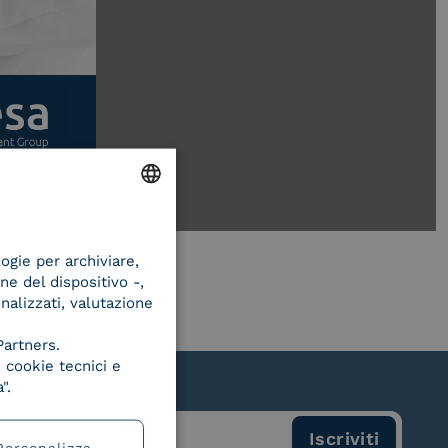
ENGLISH
logie per archiviare,
ITALIAN
ne del dispositivo -,
onalizzati, valutazione
Partners.
 cookie tecnici e
".
Personalizza