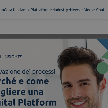
amo
Cosa facciamo
Piattaforme
Industry
News e Media
Contat