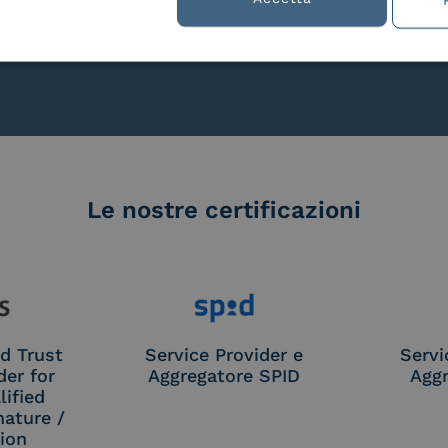
lla
Le nostre certificazioni
d Trust
Service Provider e
Servi
der for
Aggregatore SPID
Aggr
ified
nature /
tion