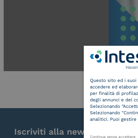
Questo sito ed i suoi 
accedere ed elaborare 
per finalità di profil
degli annunci e del c
Selezionando "Accetta"
Selezionando "Continu
analitici. Puoi gesti
Iscriviti alla newsletter
Continua senza accettare