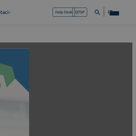
IT
taci
Help Desk
QTSP