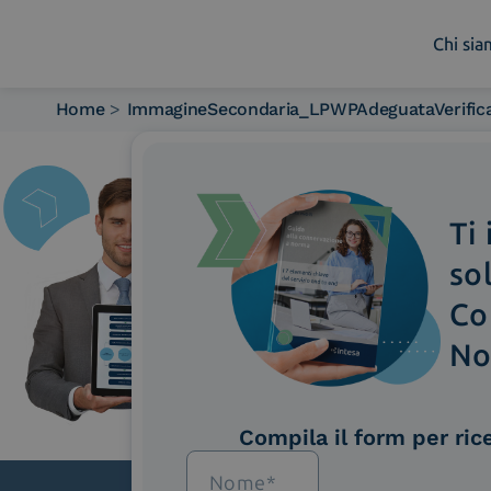
Chi si
Home
>
ImmagineSecondaria_LPWPAdeguataVerific
Chi siamo
Cosa facciamo
Piattaforme
Ti
Industry
News e Media
so
Contattaci
Co
No
Compila il form per ric