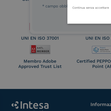
Remote Qual
* campo obbligatorio
Continua senza accettare
Electronic Sig
Seal Crea
UNI EN ISO 37001
UNI EN ISO
Membro Adobe
Certified PEPP
Approved Trust List
Point (A
Informaz