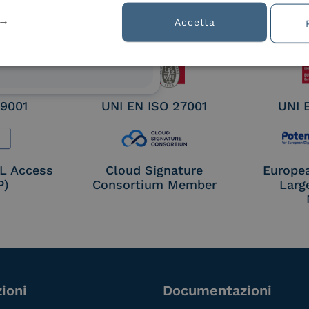
ified
Accetta
nature /
tion
 9001
UNI EN ISO 27001
UNI 
OL Access
Cloud Signature
Europe
P)
Consortium Member
Larg
ioni
Documentazioni