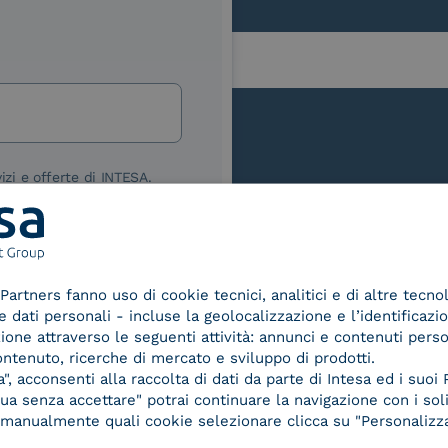
lla
izi e offerte di INTESA.
nNews" di INTESA.
asi momento inviando una e-mail
ure, se non si desidera ricevere
a sottoscrizione facendo clic sul
Le nostre certificazioni
Partners fanno uso di cookie tecnici, analitici e di altre tecno
lsiasi e-mail.
dati personali - incluse la geolocalizzazione e l’identificazio
azione attraverso le seguenti attività: annunci e contenuti pers
ibili nelle Norme di tutela della
ontenuto, ricerche di mercato e sviluppo di prodotti.
chiaro di aver letto e compreso
, acconsenti alla raccolta di dati da parte di Intesa ed i suoi 
a senza accettare" potrai continuare la navigazione con i soli
re manualmente quali cookie selezionare clicca su "Personalizza
d Trust
Service Provider e
Servi
der for
Aggregatore SPID
Aggr