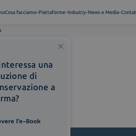
amo
Cosa facciamo
Piattaforme
Industry
News e Media
Contat
a
 interessa una
luzione di
nservazione a
rma?
evere l’e-Book