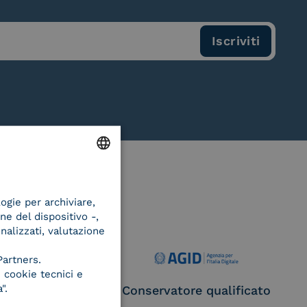
ENGLISH
logie per archiviare,
ITALIAN
ne del dispositivo -,
onalizzati, valutazione
Partners.
 cookie tecnici e
".
ce Provider e
Conservatore qualificato
egatore CIE