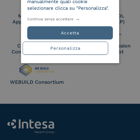
manualmente quali cookie
selezionare clicca su "Personalizza".
Membro Adobe
Certified PEPPOL
Continua senza accettare
Approved Trust List
Access Point (AP)
Accetta
Cloud Signature
European Commission
Personalizza
Consortium Member
Large Scale Pilot
Member
WEBUILD Consortium