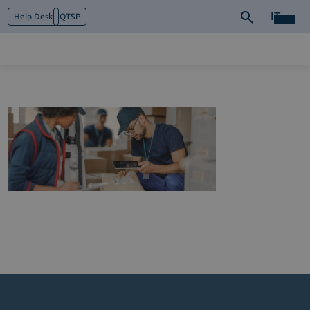
IT
Help Desk
QTSP
Chi siamo
Cosa facciamo
Piattaforme
Industry
News e Media
Contattaci