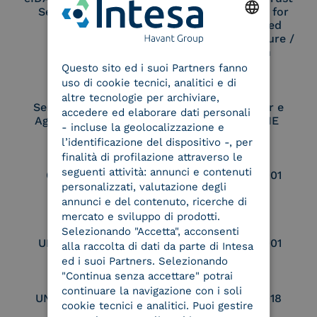
Service Provider
Service Provider for
Remote Qualified
Electronic Signature /
ENGLISH
Seal Creation
Questo sito ed i suoi Partners fanno
ITALIAN
uso di cookie tecnici, analitici e di
altre tecnologie per archiviare,
Service Provider e
Service Provider e
accedere ed elaborare dati personali
Aggregatore SPID
Aggregatore CIE
- incluse la geolocalizzazione e
l’identificazione del dispositivo -, per
finalità di profilazione attraverso le
seguenti attività: annunci e contenuti
Conservatore
UNI EN ISO 37001
personalizzati, valutazione degli
qualificato
annunci e del contenuto, ricerche di
mercato e sviluppo di prodotti.
Selezionando "Accetta", acconsenti
UNI EN ISO 9001
UNI EN ISO 27001
alla raccolta di dati da parte di Intesa
ed i suoi Partners. Selezionando
"Continua senza accettare" potrai
continuare la navigazione con i soli
UNI EN ISO 27017
UNI EN ISO 27018
cookie tecnici e analitici. Puoi gestire