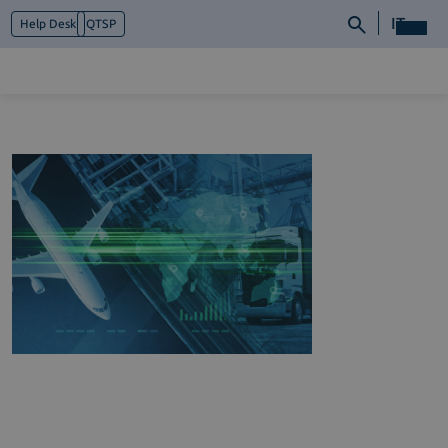
IT
Help Desk
QTSP
Chi siamo
Cosa facciamo
Piattaforme
Industry
News e Media
Contattaci