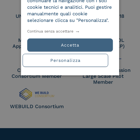
continuare la navigazione con i soli
cookie tecnici e analitici. Puoi gestire
manualmente quali cookie
UNI EN ISO 27017
UNI EN ISO 27018
selezionare clicca su "Personalizza".
Continua senza accettare
Membro Adobe
Certified PEPPOL
Accetta
Approved Trust List
Access Point (AP)
Personalizza
Cloud Signature
European Commission
Consortium Member
Large Scale Pilot
Member
WEBUILD Consortium