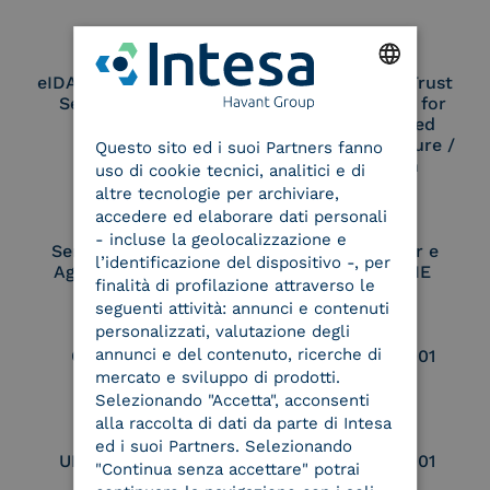
eIDAS Qualified Trust
eIDAS Qualified Trust
Service Provider
Service Provider for
ENGLISH
Remote Qualified
Electronic Signature /
Questo sito ed i suoi Partners fanno
ITALIAN
Seal Creation
uso di cookie tecnici, analitici e di
altre tecnologie per archiviare,
accedere ed elaborare dati personali
- incluse la geolocalizzazione e
Service Provider e
Service Provider e
l’identificazione del dispositivo -, per
Aggregatore SPID
Aggregatore CIE
finalità di profilazione attraverso le
seguenti attività: annunci e contenuti
personalizzati, valutazione degli
annunci e del contenuto, ricerche di
Conservatore
UNI EN ISO 37001
qualificato
mercato e sviluppo di prodotti.
Selezionando "Accetta", acconsenti
alla raccolta di dati da parte di Intesa
ed i suoi Partners. Selezionando
UNI EN ISO 9001
UNI EN ISO 27001
"Continua senza accettare" potrai