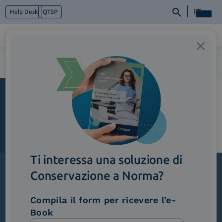
IT
Help Desk
QTSP
Home
>
ImmagineEvidenza_LPChecklist_IntesaSign&pay
Chi siamo
Cosa facciamo
Piattaforme
Industry
News e Media
Contattaci
Ti interessa una soluzione di
Conservazione a Norma?
Iscriviti alla newsletter
Compila il form per ricevere l’e-
Novità, iniziative ed eventi dal mondo della
Book
trasformazione digitale.