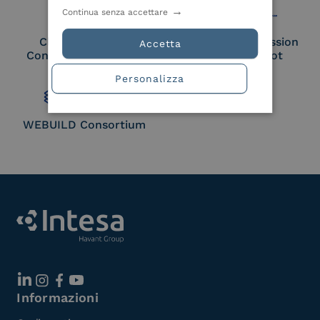
Continua senza accettare
Cloud Signature
European Commission
Accetta
Consortium Member
Large Scale Pilot
Member
Personalizza
WEBUILD Consortium
Informazioni