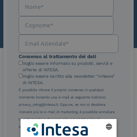
Scopri InNews
Consenso al trattamento dei dati
Voglio essere informato su prodotti, servizi e
Le nostre certificazioni
offerte di INTESA.
Voglio essere iscritto alla newsletter "InNews"
di INTESA.
È possibile ritirare il proprio consenso in qualsiasi
momento inviando una e-mail al seguente indirizzo:
privacy_mktg@intesa.it. Oppure, se non si desidera
eIDAS Qualified Trust
eIDAS Qualified Trust
ricevere più le e-mail di marketing, è possibile annullare
Service Provider
Service Provider for
la sottoscrizione facendo clic sul relativo link di
Remote Qualified
Electronic Signature /
annullamento sottoscrizione, in qualsiasi e-mail.
Seal Creation