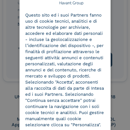
Ulteriori informazioni sulle procedure sono disponibili
ENGLISH
nelle Norme di tutela della privacy INTESA. Inoltrando il
Questo sito ed i suoi Partners fanno
ITALIAN
presente modulo, dichiaro di aver letto e compreso le
Service Provider e
Service Provider e
uso di cookie tecnici, analitici e di
Aggregatore SPID
Aggregatore CIE
Norme di tutela della privacy INTESA
.
altre tecnologie per archiviare,
accedere ed elaborare dati personali
- incluse la geolocalizzazione e
l’identificazione del dispositivo -, per
Conservatore
UNI EN ISO 37001
* campo obbligatorio
qualificato
finalità di profilazione attraverso le
seguenti attività: annunci e contenuti
personalizzati, valutazione degli
annunci e del contenuto, ricerche di
UNI EN ISO 9001
UNI EN ISO 27001
mercato e sviluppo di prodotti.
Selezionando "Accetta", acconsenti
alla raccolta di dati da parte di Intesa
ed i suoi Partners. Selezionando
UNI EN ISO 27017
UNI EN ISO 27018
"Continua senza accettare" potrai
continuare la navigazione con i soli
cookie tecnici e analitici. Puoi gestire
manualmente quali cookie
Membro Adobe
Certified PEPPOL
Approved Trust List
Access Point (AP)
selezionare clicca su "Personalizza".