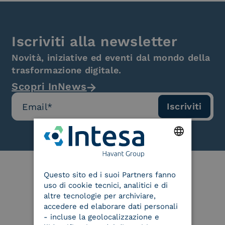
Iscriviti alla newsletter
Novità, iniziative ed eventi dal mondo della
trasformazione digitale.
Scopri InNews
ENGLISH
Questo sito ed i suoi Partners fanno
ITALIAN
uso di cookie tecnici, analitici e di
Le nostre certificazioni
altre tecnologie per archiviare,
accedere ed elaborare dati personali
- incluse la geolocalizzazione e