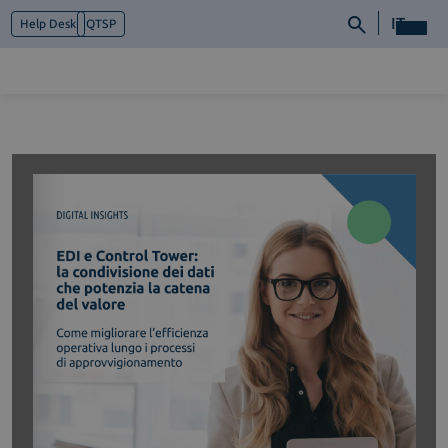
IT
Help Desk
QTSP
Chi siamo
Cosa facciamo
Piattaforme
Industry
News e Media
Contattaci