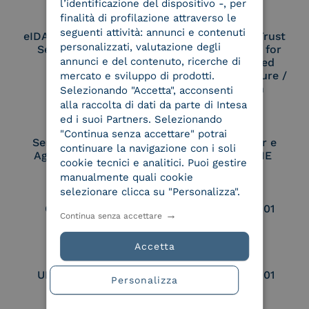
l’identificazione del dispositivo -, per
finalità di profilazione attraverso le
seguenti attività: annunci e contenuti
eIDAS Qualified Trust
eIDAS Qualified Trust
personalizzati, valutazione degli
Service Provider
Service Provider for
annunci e del contenuto, ricerche di
Remote Qualified
Electronic Signature /
mercato e sviluppo di prodotti.
Seal Creation
Selezionando "Accetta", acconsenti
alla raccolta di dati da parte di Intesa
ed i suoi Partners. Selezionando
"Continua senza accettare" potrai
Service Provider e
Service Provider e
continuare la navigazione con i soli
Aggregatore SPID
Aggregatore CIE
cookie tecnici e analitici. Puoi gestire
manualmente quali cookie
selezionare clicca su "Personalizza".
Conservatore
UNI EN ISO 37001
Continua senza accettare
qualificato
Accetta
UNI EN ISO 9001
UNI EN ISO 27001
Personalizza