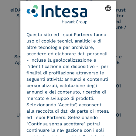
eIDAS Qualified Trust
eIDAS Qualified Trust
Service Provider
Service Provider for
Remote Qualified
ENGLISH
Electronic Signature /
Seal Creation
Questo sito ed i suoi Partners fanno
ITALIAN
uso di cookie tecnici, analitici e di
altre tecnologie per archiviare,
accedere ed elaborare dati personali
Service Provider e
Service Provider e
- incluse la geolocalizzazione e
Aggregatore SPID
Aggregatore CIE
l’identificazione del dispositivo -, per
finalità di profilazione attraverso le
seguenti attività: annunci e contenuti
personalizzati, valutazione degli
Conservatore
UNI EN ISO 37001
qualificato
annunci e del contenuto, ricerche di
mercato e sviluppo di prodotti.
Selezionando "Accetta", acconsenti
alla raccolta di dati da parte di Intesa
UNI EN ISO 9001
UNI EN ISO 27001
ed i suoi Partners. Selezionando
"Continua senza accettare" potrai
continuare la navigazione con i soli