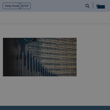
IT
Help Desk
QTSP
Chi siamo
Cosa facciamo
Piattaforme
Industry
News e Media
Contattaci