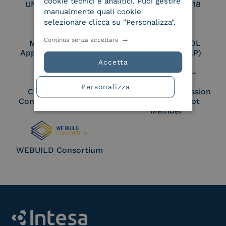
cookie tecnici e analitici. Puoi gestire
UNI EN ISO 27017
UNI EN ISO 27018
manualmente quali cookie
selezionare clicca su "Personalizza".
Continua senza accettare
Membro Adobe
Certified PEPPOL
Approved Trust List
Access Point (AP)
Accetta
Personalizza
Cloud Signature
European Commission
Consortium Member
Large Scale Pilot
Member
WEBUILD Consortium