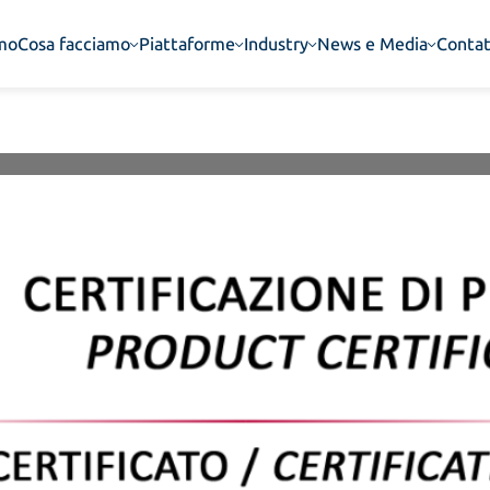
amo
Cosa facciamo
Piattaforme
Industry
News e Media
Contat