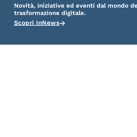
Novità, iniziative ed eventi dal mondo de
trasformazione digitale.
Scopri InNews
eIDAS Qualified Trust
eIDAS Qualifie
Service Provider
Service Provi
Remote Qual
Electronic Sig