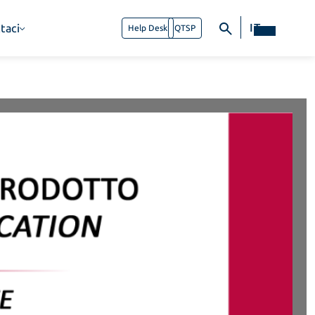
IT
taci
Help Desk
QTSP