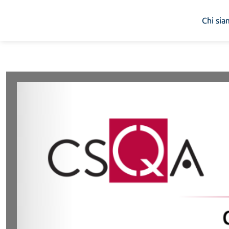
Chi si
Chi siamo
Cosa facciamo
Piattaforme
Industry
News e Media
Contattaci