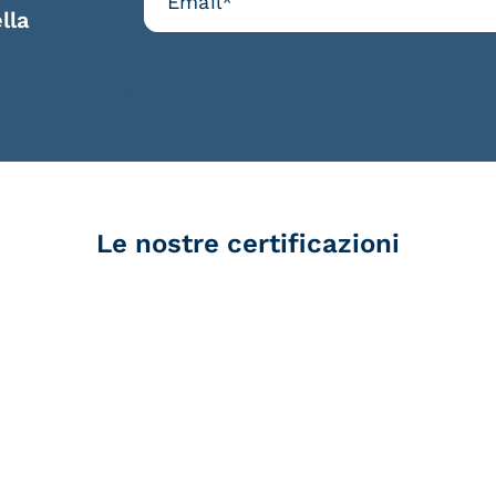
lla
Le nostre certificazioni
d Trust
Service Provider e
Servi
der for
Aggregatore SPID
Aggr
ified
nature /