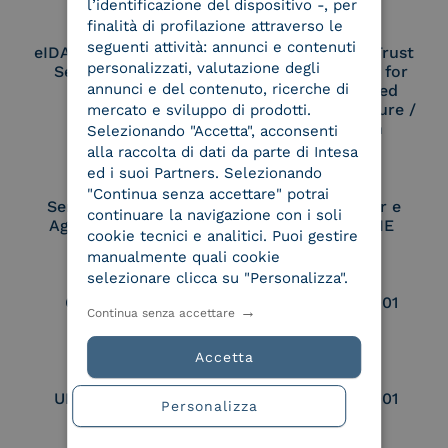
l’identificazione del dispositivo -, per
finalità di profilazione attraverso le
seguenti attività: annunci e contenuti
eIDAS Qualified Trust
eIDAS Qualified Trust
personalizzati, valutazione degli
Service Provider
Service Provider for
annunci e del contenuto, ricerche di
Remote Qualified
Electronic Signature /
mercato e sviluppo di prodotti.
Seal Creation
Selezionando "Accetta", acconsenti
alla raccolta di dati da parte di Intesa
ed i suoi Partners. Selezionando
"Continua senza accettare" potrai
Service Provider e
Service Provider e
continuare la navigazione con i soli
Aggregatore SPID
Aggregatore CIE
cookie tecnici e analitici. Puoi gestire
manualmente quali cookie
selezionare clicca su "Personalizza".
Conservatore
UNI EN ISO 37001
Continua senza accettare
qualificato
Accetta
UNI EN ISO 9001
UNI EN ISO 27001
Personalizza