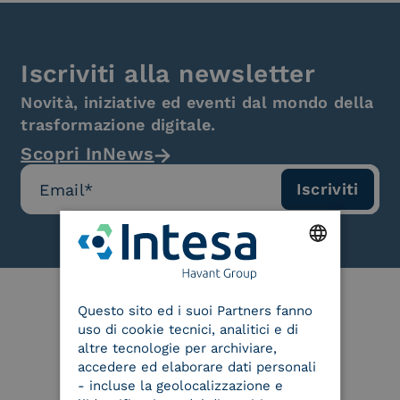
Iscriviti alla newsletter
Novità, iniziative ed eventi dal mondo della
trasformazione digitale.
Scopri InNews
ENGLISH
Questo sito ed i suoi Partners fanno
ITALIAN
uso di cookie tecnici, analitici e di
Le nostre certificazioni
altre tecnologie per archiviare,
accedere ed elaborare dati personali
- incluse la geolocalizzazione e