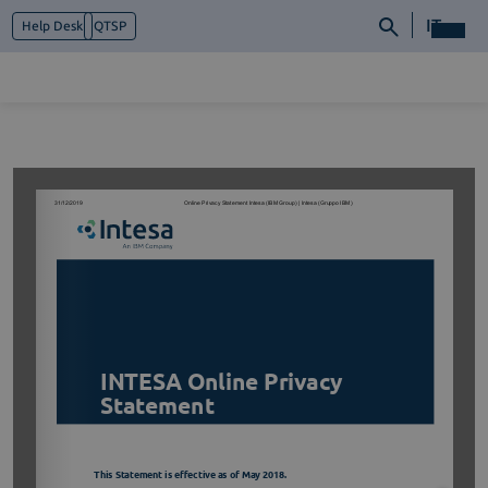
IT
Help Desk
QTSP
Chi siamo
Cosa facciamo
Piattaforme
Industry
News e Media
Contattaci