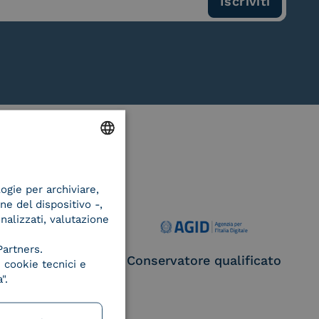
ENGLISH
logie per archiviare,
ITALIAN
ne del dispositivo -,
onalizzati, valutazione
Partners.
ce Provider e
Conservatore qualificato
 cookie tecnici e
egatore CIE
".