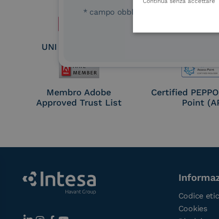
Seal Crea
Continua senza accettare
* campo obbligatorio
UNI EN ISO 37001
UNI EN ISO
Membro Adobe
Certified PEPP
Approved Trust List
Point (A
Informaz
Codice eti
Cookies