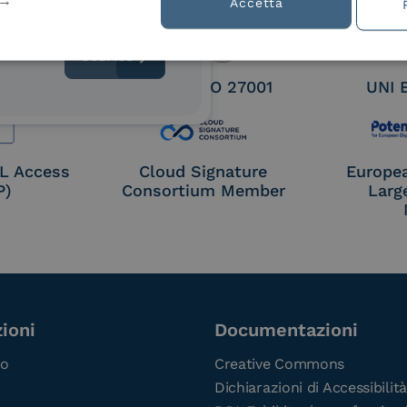
tion
Accetta
 9001
UNI EN ISO 27001
UNI 
OL Access
Cloud Signature
Europe
P)
Consortium Member
Larg
ioni
Documentazioni
co
Creative Commons
Dichiarazioni di Accessibilità