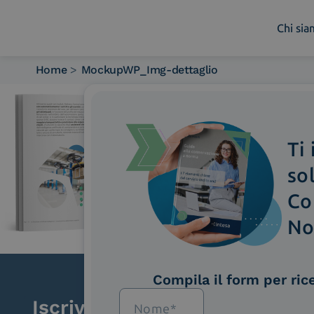
Chi si
Home
>
MockupWP_Img-dettaglio
Chi siamo
Cosa facciamo
Piattaforme
Ti
Industry
News e Media
so
Contattaci
Co
No
Compila il form per ric
Iscriviti alla newsletter