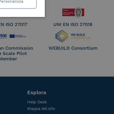
Personalizza
EN ISO 27017
UNI EN ISO 27018
an Commission
WEBUILD Consortium
e Scale Pilot
Member
Esplora
Help Desk
Mappa del sito