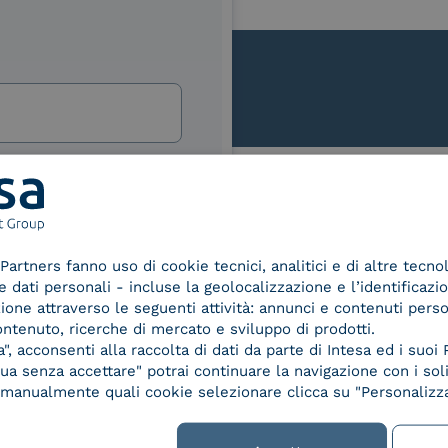
lla
izi e offerte di INTESA.
nNews" di INTESA.
Le nostre certificazioni
asi momento inviando una e-mail
ure, se non si desidera ricevere
Partners fanno uso di cookie tecnici, analitici e di altre tecno
a sottoscrizione facendo clic sul
dati personali - incluse la geolocalizzazione e l’identificazio
lsiasi e-mail.
azione attraverso le seguenti attività: annunci e contenuti pers
ontenuto, ricerche di mercato e sviluppo di prodotti.
ibili nelle Norme di tutela della
, acconsenti alla raccolta di dati da parte di Intesa ed i suoi 
chiaro di aver letto e compreso
d Trust
Service Provider e
Servi
a senza accettare" potrai continuare la navigazione con i soli
der for
Aggregatore SPID
Aggr
re manualmente quali cookie selezionare clicca su "Personalizza
ified
nature /