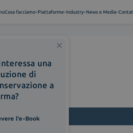
amo
Cosa facciamo
Piattaforme
Industry
News e Media
Contat
 interessa una
luzione di
nservazione a
rma?
evere l’e-Book