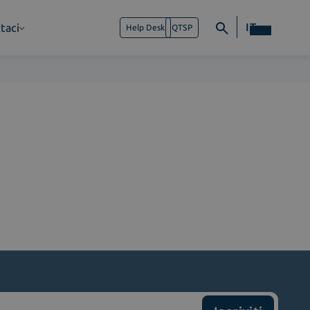
IT
taci
Help Desk
QTSP