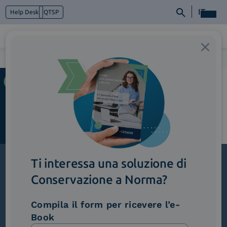
IT
Help Desk
QTSP
Home
>
Monarch_EnergyUtilities
Chi siamo
Cosa facciamo
Piattaforme
Industry
News e Media
Contattaci
Ti interessa una soluzione di
Conservazione a Norma?
Iscriviti alla newsletter
Novità, iniziative ed eventi dal mondo della
Compila il form per ricevere l’e-
trasformazione digitale.
Book