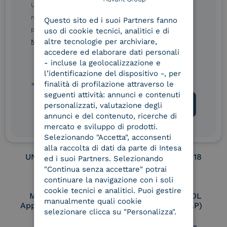
ENGLISH
Ulteriori informazioni sulle procedure sono disponibili
nelle Norme di tutela della privacy INTESA. Inoltrando il
Service Provider e
Service Provider e
Questo sito ed i suoi Partners fanno
ITALIAN
Aggregatore SPID
Aggregatore CIE
presente modulo, dichiaro di aver letto e compreso le
uso di cookie tecnici, analitici e di
altre tecnologie per archiviare,
Norme di tutela della privacy INTESA
.
accedere ed elaborare dati personali
- incluse la geolocalizzazione e
Conservatore
UNI EN ISO 37001
l’identificazione del dispositivo -, per
qualificato
finalità di profilazione attraverso le
* campo obbligatorio
seguenti attività: annunci e contenuti
personalizzati, valutazione degli
annunci e del contenuto, ricerche di
UNI EN ISO 9001
UNI EN ISO 27001
mercato e sviluppo di prodotti.
Selezionando "Accetta", acconsenti
alla raccolta di dati da parte di Intesa
UNI EN ISO 27017
UNI EN ISO 27018
ed i suoi Partners. Selezionando
"Continua senza accettare" potrai
continuare la navigazione con i soli
cookie tecnici e analitici. Puoi gestire
Membro Adobe
Certified PEPPOL
manualmente quali cookie
Approved Trust List
Access Point (AP)
selezionare clicca su "Personalizza".