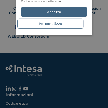
Continua senza accettare
Cloud Signature
European Commission
Accetta
Consortium Member
Large Scale Pilot
Member
Personalizza
WEBUILD Consortium
Informazioni
Codice etico