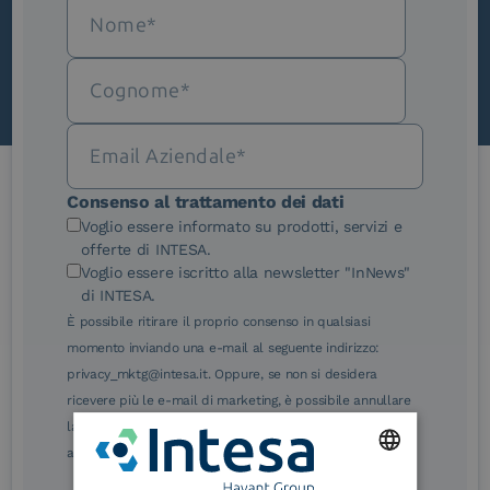
Scopri InNews
Consenso al trattamento dei dati
Le nostre certificazioni
Voglio essere informato su prodotti, servizi e
offerte di INTESA.
Voglio essere iscritto alla newsletter "InNews"
di INTESA.
È possibile ritirare il proprio consenso in qualsiasi
momento inviando una e-mail al seguente indirizzo:
eIDAS Qualified Trust
eIDAS Qualified Trust
privacy_mktg@intesa.it. Oppure, se non si desidera
Service Provider
Service Provider for
ricevere più le e-mail di marketing, è possibile annullare
Remote Qualified
Electronic Signature /
la sottoscrizione facendo clic sul relativo link di
Seal Creation
annullamento sottoscrizione, in qualsiasi e-mail.