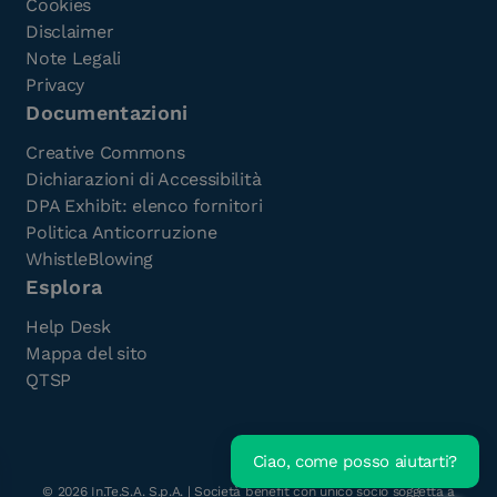
Cookies
Disclaimer
Note Legali
Privacy
Documentazioni
Creative Commons
Dichiarazioni di Accessibilità
DPA Exhibit: elenco fornitori
Politica Anticorruzione
WhistleBlowing
Esplora
Help Desk
Mappa del sito
QTSP
Ciao, come posso aiutarti?
Scarica l'e-Book gratuito
©
2026
In.Te.S.A. S.p.A. | Società benefit con unico socio soggetta a