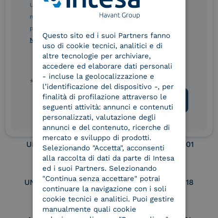
Electronic Signature /
Ulteriori informazioni sulle procedure sono disponibili
Seal Creation
nelle Norme di tutela della privacy INTESA. Inoltrando il
ENGLISH
presente modulo, dichiaro di aver letto e compreso le
Questo sito ed i suoi Partners fanno
ITALIAN
Norme di tutela della privacy INTESA
.
uso di cookie tecnici, analitici e di
Service Provider e
Service Provider e
altre tecnologie per archiviare,
Aggregatore SPID
Aggregatore CIE
accedere ed elaborare dati personali
- incluse la geolocalizzazione e
* campo obbligatorio
l’identificazione del dispositivo -, per
finalità di profilazione attraverso le
Conservatore
UNI EN ISO 37001
qualificato
seguenti attività: annunci e contenuti
personalizzati, valutazione degli
annunci e del contenuto, ricerche di
mercato e sviluppo di prodotti.
UNI EN ISO 9001
UNI EN ISO 27001
Selezionando "Accetta", acconsenti
alla raccolta di dati da parte di Intesa
ed i suoi Partners. Selezionando
"Continua senza accettare" potrai
UNI EN ISO 27017
UNI EN ISO 27018
continuare la navigazione con i soli
cookie tecnici e analitici. Puoi gestire
manualmente quali cookie