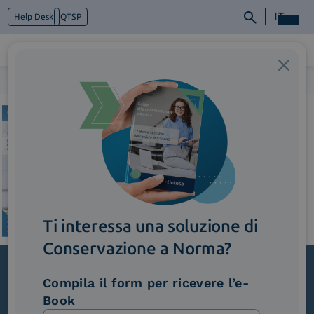
IT
Help Desk
QTSP
Home
>
White-paper-EnergyUtilities
Chi siamo
Cosa facciamo
Piattaforme
Industry
News e Media
Contattaci
Ti interessa una soluzione di
Conservazione a Norma?
Compila il form per ricevere l’e-
Iscriviti alla newsletter
Book