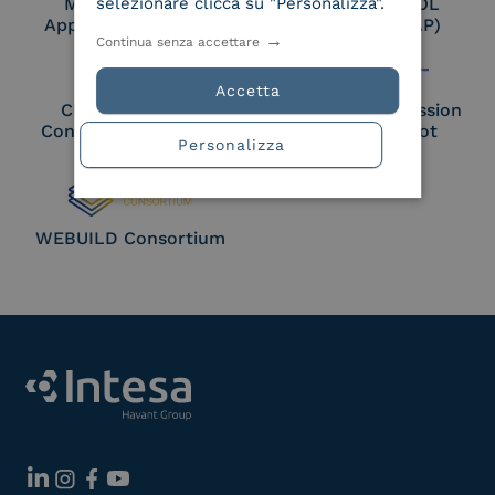
selezionare clicca su "Personalizza".
Membro Adobe
Certified PEPPOL
Approved Trust List
Access Point (AP)
Continua senza accettare
Accetta
Cloud Signature
European Commission
Consortium Member
Large Scale Pilot
Personalizza
Member
WEBUILD Consortium