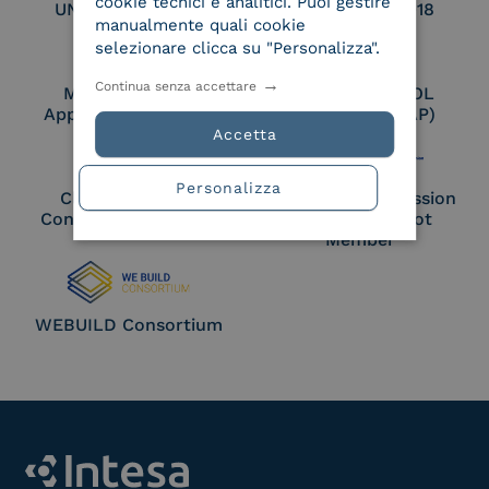
cookie tecnici e analitici. Puoi gestire
UNI EN ISO 27017
UNI EN ISO 27018
manualmente quali cookie
selezionare clicca su "Personalizza".
Continua senza accettare
Membro Adobe
Certified PEPPOL
Approved Trust List
Access Point (AP)
Accetta
Personalizza
Cloud Signature
European Commission
Consortium Member
Large Scale Pilot
Member
WEBUILD Consortium