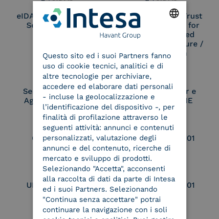
eIDAS Qualified Trust
eIDAS Qualified Trust
Service Provider
Service Provider for
Remote Qualified
ENGLISH
Electronic Signature /
Seal Creation
Questo sito ed i suoi Partners fanno
ITALIAN
uso di cookie tecnici, analitici e di
altre tecnologie per archiviare,
accedere ed elaborare dati personali
Service Provider e
Service Provider e
- incluse la geolocalizzazione e
Aggregatore SPID
Aggregatore CIE
l’identificazione del dispositivo -, per
finalità di profilazione attraverso le
seguenti attività: annunci e contenuti
personalizzati, valutazione degli
Conservatore
UNI EN ISO 37001
qualificato
annunci e del contenuto, ricerche di
mercato e sviluppo di prodotti.
Selezionando "Accetta", acconsenti
alla raccolta di dati da parte di Intesa
UNI EN ISO 9001
UNI EN ISO 27001
ed i suoi Partners. Selezionando
"Continua senza accettare" potrai
continuare la navigazione con i soli