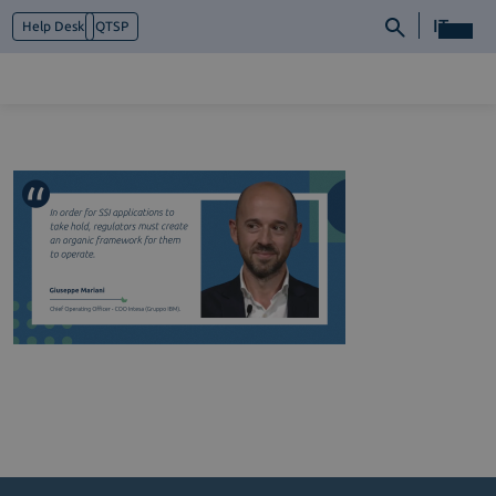
IT
Help Desk
QTSP
Chi siamo
Cosa facciamo
Piattaforme
Industry
News e Media
Contattaci