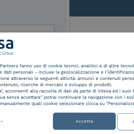
Le nostre certificazioni
izi e offerte di INTESA.
nNews" di INTESA.
Partners fanno uso di cookie tecnici, analitici e di altre tecno
asi momento inviando una e-mail
dati personali - incluse la geolocalizzazione e l’identificazio
ure, se non si desidera ricevere
azione attraverso le seguenti attività: annunci e contenuti pers
a sottoscrizione facendo clic sul
d Trust
Service Provider e
Servi
ontenuto, ricerche di mercato e sviluppo di prodotti.
der for
Aggregatore SPID
Aggr
lsiasi e-mail.
, acconsenti alla raccolta di dati da parte di Intesa ed i suoi 
ified
a senza accettare" potrai continuare la navigazione con i soli
nature /
ibili nelle Norme di tutela della
re manualmente quali cookie selezionare clicca su "Personalizza
tion
chiaro di aver letto e compreso
Accetta