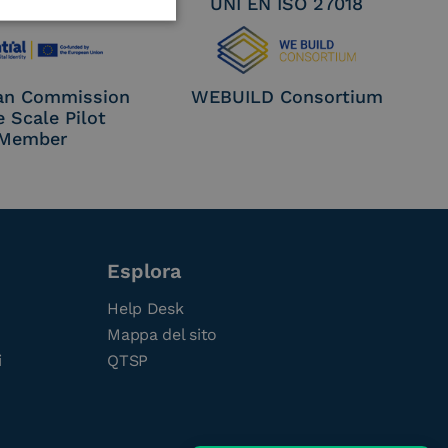
EN ISO 27017
UNI EN ISO 27018
an Commission
WEBUILD Consortium
e Scale Pilot
Member
Esplora
Help Desk
Mappa del sito
i
QTSP