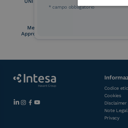
UNI EN ISO 37001
UNI EN ISO
* campo obbligatorio
Membro Adobe
Certified PEPP
Approved Trust List
Point (A
Informaz
Codice eti
Cookies
Disclaimer
Note Legal
Privacy