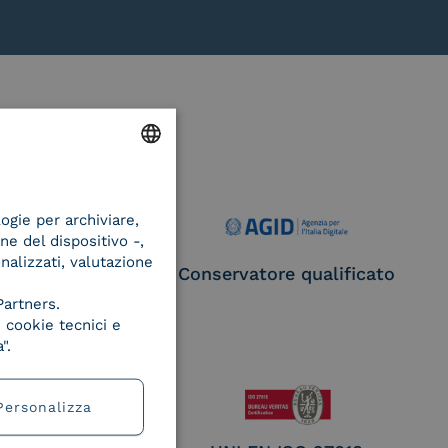
ENGLISH
logie per archiviare,
ITALIAN
ne del dispositivo -,
onalizzati, valutazione
ce Provider e
Conservatore qualificato
egatore CIE
Partners.
 cookie tecnici e
".
Personalizza