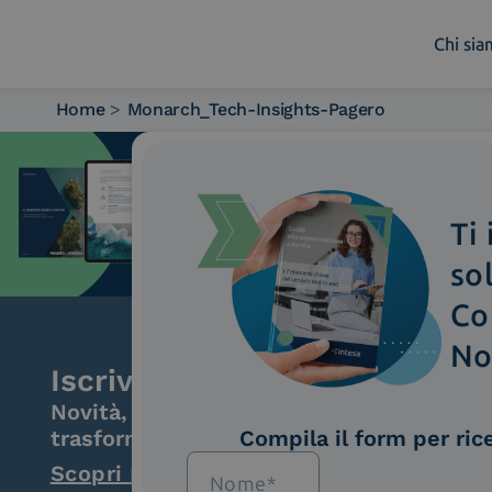
Chi si
Home
>
Monarch_Tech-Insights-Pagero
Chi siamo
Cosa facciamo
Piattaforme
Ti
Industry
News e Media
so
Contattaci
Co
No
Iscriviti alla newsletter
Novità, iniziative ed eventi dal mondo de
trasformazione digitale.
Compila il form per ric
Scopri InNews