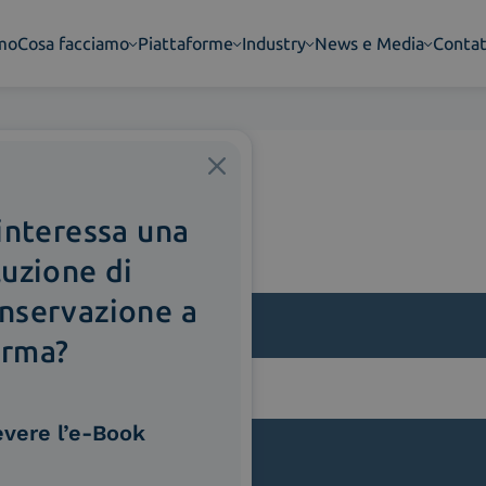
amo
Cosa facciamo
Piattaforme
Industry
News e Media
Contat
 interessa una
luzione di
nservazione a
rma?
lla
evere l’e-Book