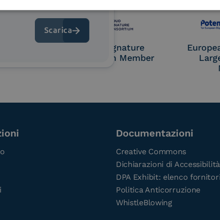
 9001
UNI EN ISO 27001
UNI 
OL Access
Cloud Signature
Europe
P)
Consortium Member
Larg
ioni
Documentazioni
co
Creative Commons
Dichiarazioni di Accessibilità
DPA Exhibit: elenco fornitor
i
Politica Anticorruzione
WhistleBlowing