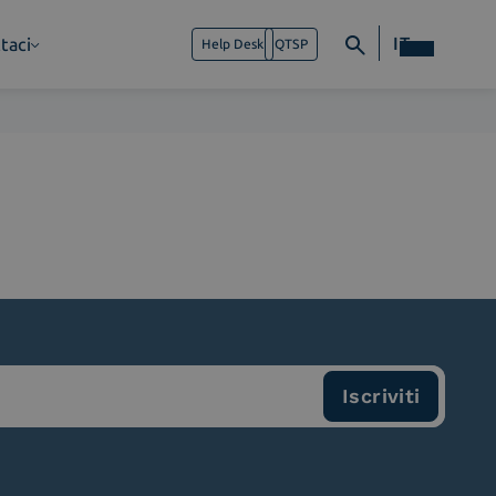
IT
taci
Help Desk
QTSP