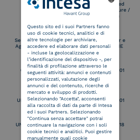
Remote Qualified
Electronic Signature /
Seal Creation
ENGLISH
Questo sito ed i suoi Partners fanno
ITALIAN
uso di cookie tecnici, analitici e di
altre tecnologie per archiviare,
Service Provider e
Service Provider e
Aggregatore SPID
Aggregatore CIE
accedere ed elaborare dati personali
- incluse la geolocalizzazione e
l’identificazione del dispositivo -, per
finalità di profilazione attraverso le
Conservatore
UNI EN ISO 37001
seguenti attività: annunci e contenuti
qualificato
personalizzati, valutazione degli
annunci e del contenuto, ricerche di
mercato e sviluppo di prodotti.
Selezionando "Accetta", acconsenti
UNI EN ISO 9001
UNI EN ISO 27001
alla raccolta di dati da parte di Intesa
ed i suoi Partners. Selezionando
"Continua senza accettare" potrai
UNI EN ISO 27017
UNI EN ISO 27018
continuare la navigazione con i soli
cookie tecnici e analitici. Puoi gestire
manualmente quali cookie