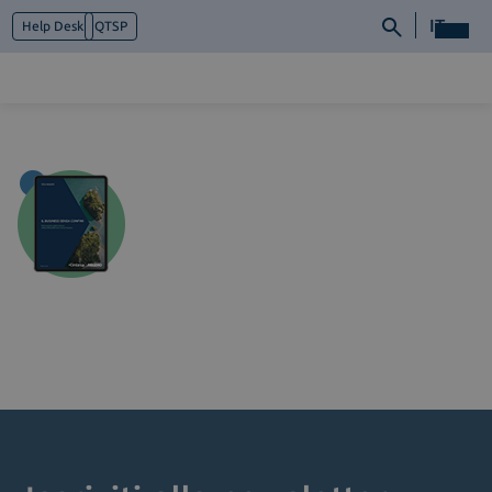
IT
Help Desk
QTSP
Chi siamo
Cosa facciamo
Piattaforme
Industry
News e Media
Contattaci