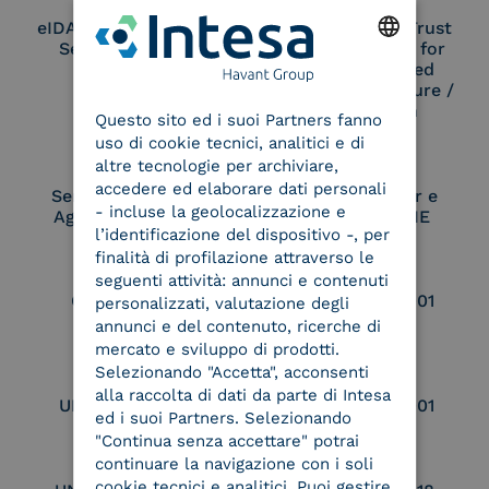
eIDAS Qualified Trust
eIDAS Qualified Trust
Service Provider
Service Provider for
Remote Qualified
ENGLISH
Electronic Signature /
Seal Creation
Questo sito ed i suoi Partners fanno
ITALIAN
uso di cookie tecnici, analitici e di
altre tecnologie per archiviare,
accedere ed elaborare dati personali
Service Provider e
Service Provider e
- incluse la geolocalizzazione e
Aggregatore SPID
Aggregatore CIE
l’identificazione del dispositivo -, per
finalità di profilazione attraverso le
seguenti attività: annunci e contenuti
Conservatore
UNI EN ISO 37001
personalizzati, valutazione degli
qualificato
annunci e del contenuto, ricerche di
mercato e sviluppo di prodotti.
Selezionando "Accetta", acconsenti
alla raccolta di dati da parte di Intesa
UNI EN ISO 9001
UNI EN ISO 27001
ed i suoi Partners. Selezionando
"Continua senza accettare" potrai
continuare la navigazione con i soli
cookie tecnici e analitici. Puoi gestire