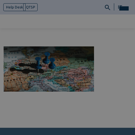
IT
Help Desk
QTSP
Chi siamo
Cosa facciamo
Piattaforme
Industry
News e Media
Contattaci