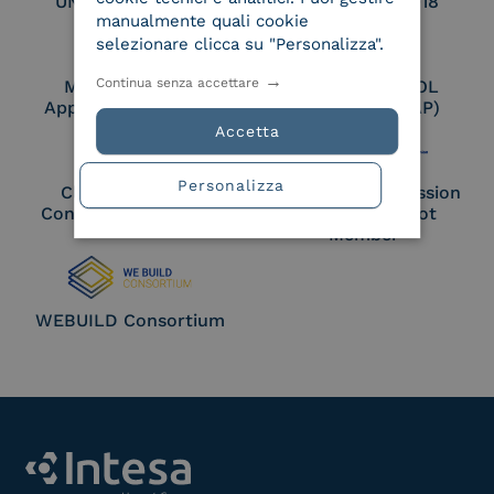
UNI EN ISO 27017
UNI EN ISO 27018
manualmente quali cookie
selezionare clicca su "Personalizza".
Continua senza accettare
Membro Adobe
Certified PEPPOL
Approved Trust List
Access Point (AP)
Accetta
Personalizza
Cloud Signature
European Commission
Consortium Member
Large Scale Pilot
Member
WEBUILD Consortium