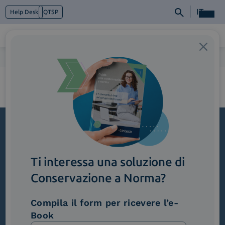
IT
Help Desk
QTSP
Home
>
Intesa_CMS
Chi siamo
Cosa facciamo
Piattaforme
Industry
News e Media
Contattaci
Iscriviti alla newsletter
Ti interessa una soluzione di
Novità, iniziative ed eventi dal mondo della
trasformazione digitale.
Conservazione a Norma?
Scopri InNews
Compila il form per ricevere l’e-
Book