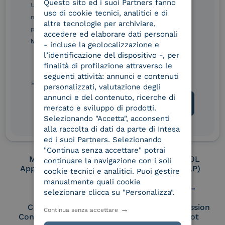
Questo sito ed i suoi Partners fanno
ITALIAN
Ulteriori informazioni sulle procedure sono disponibili
uso di cookie tecnici, analitici e di
nelle Norme di tutela della privacy INTESA. Inoltrando il
altre tecnologie per archiviare,
presente modulo, dichiaro di aver letto e compreso le
Conservatore
UNI EN ISO 37001
accedere ed elaborare dati personali
qualificato
Norme di tutela della privacy INTESA
.
- incluse la geolocalizzazione e
l’identificazione del dispositivo -, per
finalità di profilazione attraverso le
seguenti attività: annunci e contenuti
UNI EN ISO 9001
UNI EN ISO 27001
* campo obbligatorio
personalizzati, valutazione degli
annunci e del contenuto, ricerche di
mercato e sviluppo di prodotti.
Selezionando "Accetta", acconsenti
UNI EN ISO 27017
UNI EN ISO 27018
alla raccolta di dati da parte di Intesa
ed i suoi Partners. Selezionando
"Continua senza accettare" potrai
Membro Adobe
Certified PEPPOL
continuare la navigazione con i soli
Approved Trust List
Access Point (AP)
cookie tecnici e analitici. Puoi gestire
manualmente quali cookie
selezionare clicca su "Personalizza".
Cloud Signature
European Commission
Continua senza accettare
Consortium Member
Large Scale Pilot