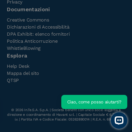
Privacy
Documentazioni
Creative Commons
Dichiarazioni di Accessibilità
DPA Exhibit: elenco fornitori
Politica Anticorruzione
WhistleBlowing
Esplora
Help Desk
Mappa del sito
QTSP
Ciao, come posso aiutarti?
Scarica l'e-Book gratuito
©
2026
In.Te.S.A. S.p.A. | Società benefit con unico socio soggetta a
direzione e coordinamento di Havant s.r.l. | Capitale Sociale € 6.300.000
i.v. | Partita IVA e Codice Fiscale: 05262890014 | R.E.A. n. 696117
Open 