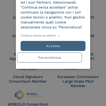
ed i suoi Partners. Selezionando
"Continua senza accettare" potrai
continuare la navigazione con i soli
UNI EN ISO 9001
UNI EN ISO 27001
cookie tecnici e analitici. Puoi gestire
manualmente quali cookie
selezionare clicca su "Personalizza".
UNI EN ISO 27017
UNI EN ISO 27018
Continua senza accettare
Accetta
Membro Adobe
Certified PEPPOL
Personalizza
Approved Trust List
Access Point (AP)
Cloud Signature
European Commission
Consortium Member
Large Scale Pilot
Member
WEBUILD Consortium