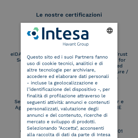
Le nostre certificazioni
ENGLISH
eIDAS Qualified Trust
eIDAS Qualified Trust
Questo sito ed i suoi Partners fanno
ITALIAN
Service Provider
Service Provider for
uso di cookie tecnici, analitici e di
Remote Qualified
altre tecnologie per archiviare,
Electronic Signature /
accedere ed elaborare dati personali
Seal Creation
- incluse la geolocalizzazione e
l’identificazione del dispositivo -, per
finalità di profilazione attraverso le
Service Provider e
Service Provider e
seguenti attività: annunci e contenuti
Aggregatore SPID
Aggregatore CIE
personalizzati, valutazione degli
annunci e del contenuto, ricerche di
mercato e sviluppo di prodotti.
Selezionando "Accetta", acconsenti
Conservatore
UNI EN ISO 37001
alla raccolta di dati da parte di Intesa
qualificato