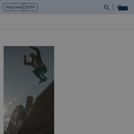
IT
Help Desk
QTSP
Chi siamo
Cosa facciamo
Piattaforme
Industry
News e Media
Contattaci