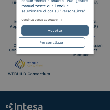
cookie tecnici e analitici. Puoi gestire
UNI EN ISO 27017
UNI EN ISO 27018
manualmente quali cookie
selezionare clicca su "Personalizza".
Continua senza accettare
Membro Adobe
Certified PEPPOL
Approved Trust List
Access Point (AP)
Accetta
Personalizza
Cloud Signature
European Commission
Consortium Member
Large Scale Pilot
Member
WEBUILD Consortium