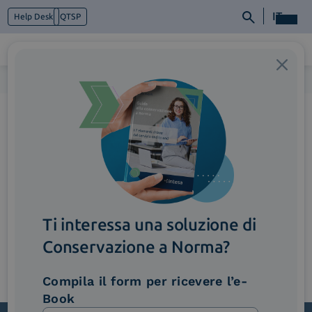
IT
Help Desk
QTSP
Home
>
Immagine_Gaming
Chi siamo
Cosa facciamo
Piattaforme
Industry
News e Media
Contattaci
Ti interessa una soluzione di
Conservazione a Norma?
Compila il form per ricevere l’e-
Book