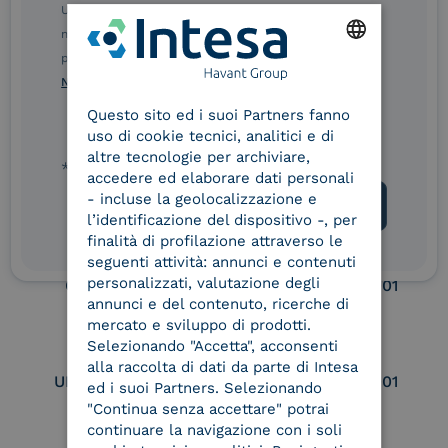
Ulteriori informazioni sulle procedure sono disponibili
eIDAS Qualified Trust
eIDAS Qualified Trust
nelle Norme di tutela della privacy INTESA. Inoltrando il
Service Provider
Service Provider for
presente modulo, dichiaro di aver letto e compreso le
Remote Qualified
ENGLISH
Norme di tutela della privacy INTESA
.
Electronic Signature /
Seal Creation
Questo sito ed i suoi Partners fanno
ITALIAN
uso di cookie tecnici, analitici e di
altre tecnologie per archiviare,
* campo obbligatorio
accedere ed elaborare dati personali
Service Provider e
Service Provider e
- incluse la geolocalizzazione e
Aggregatore SPID
Aggregatore CIE
l’identificazione del dispositivo -, per
finalità di profilazione attraverso le
seguenti attività: annunci e contenuti
personalizzati, valutazione degli
Conservatore
UNI EN ISO 37001
qualificato
annunci e del contenuto, ricerche di
mercato e sviluppo di prodotti.
Selezionando "Accetta", acconsenti
alla raccolta di dati da parte di Intesa
UNI EN ISO 9001
UNI EN ISO 27001
ed i suoi Partners. Selezionando
"Continua senza accettare" potrai
continuare la navigazione con i soli