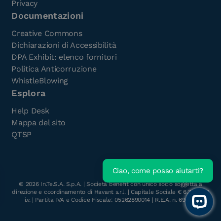
Privacy
Documentazioni
Creative Commons
Dichiarazioni di Accessibilità
DPA Exhibit: elenco fornitori
Politica Anticorruzione
WhistleBlowing
Esplora
Help Desk
Mappa del sito
QTSP
Ciao, come posso aiutarti?
Scarica l'e-Book gratuito
©
2026
In.Te.S.A. S.p.A. | Società benefit con unico socio soggetta a
direzione e coordinamento di Havant s.r.l. | Capitale Sociale € 6.300.000
i.v. | Partita IVA e Codice Fiscale: 05262890014 | R.E.A. n. 696117
Open 