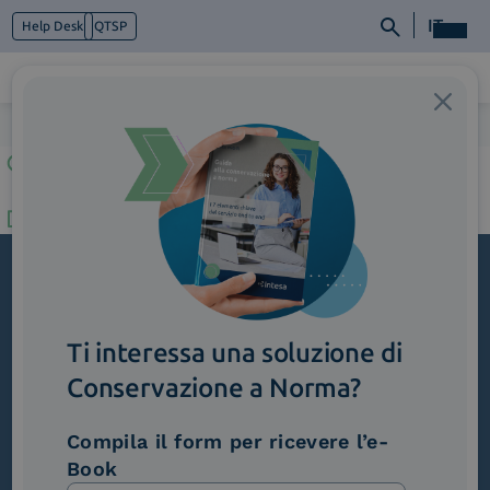
IT
Help Desk
QTSP
Home
>
2_Gestione-workflow-approvativi
Chi siamo
Cosa facciamo
Piattaforme
Industry
News e Media
Contattaci
Iscriviti alla newsletter
Ti interessa una soluzione di
Novità, iniziative ed eventi dal mondo della
trasformazione digitale.
Conservazione a Norma?
Scopri InNews
Compila il form per ricevere l’e-
Book