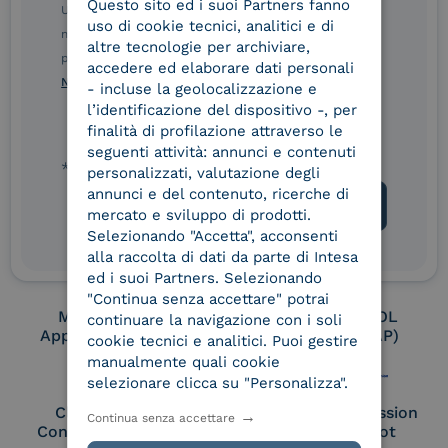
Questo sito ed i suoi Partners fanno
ITALIAN
Ulteriori informazioni sulle procedure sono disponibili
uso di cookie tecnici, analitici e di
nelle Norme di tutela della privacy INTESA. Inoltrando il
altre tecnologie per archiviare,
presente modulo, dichiaro di aver letto e compreso le
Conservatore
UNI EN ISO 37001
accedere ed elaborare dati personali
qualificato
Norme di tutela della privacy INTESA
.
- incluse la geolocalizzazione e
l’identificazione del dispositivo -, per
finalità di profilazione attraverso le
seguenti attività: annunci e contenuti
UNI EN ISO 9001
UNI EN ISO 27001
* campo obbligatorio
personalizzati, valutazione degli
annunci e del contenuto, ricerche di
mercato e sviluppo di prodotti.
Selezionando "Accetta", acconsenti
UNI EN ISO 27017
UNI EN ISO 27018
alla raccolta di dati da parte di Intesa
ed i suoi Partners. Selezionando
"Continua senza accettare" potrai
Membro Adobe
Certified PEPPOL
continuare la navigazione con i soli
Approved Trust List
Access Point (AP)
cookie tecnici e analitici. Puoi gestire
manualmente quali cookie
selezionare clicca su "Personalizza".
Cloud Signature
European Commission
Continua senza accettare
Consortium Member
Large Scale Pilot