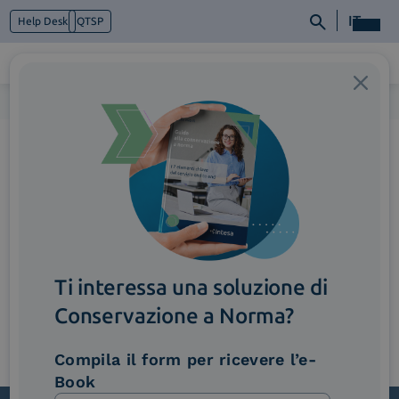
IT
Help Desk
QTSP
Home
>
5_Accordion_SupplyChain
Chi siamo
Cosa facciamo
Piattaforme
Industry
News e Media
Contattaci
Ti interessa una soluzione di
Conservazione a Norma?
Compila il form per ricevere l’e-
Book