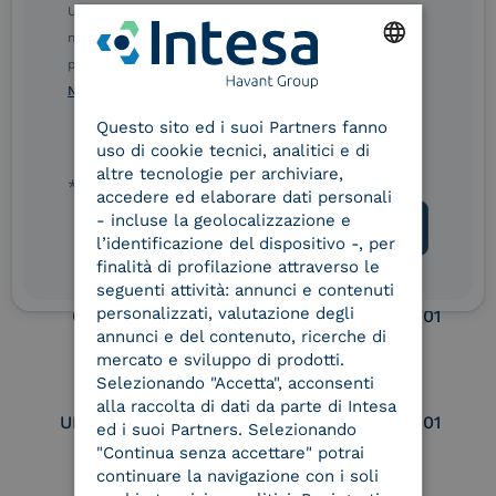
Ulteriori informazioni sulle procedure sono disponibili
eIDAS Qualified Trust
eIDAS Qualified Trust
nelle Norme di tutela della privacy INTESA. Inoltrando il
Service Provider
Service Provider for
presente modulo, dichiaro di aver letto e compreso le
Remote Qualified
ENGLISH
Norme di tutela della privacy INTESA
.
Electronic Signature /
Seal Creation
Questo sito ed i suoi Partners fanno
ITALIAN
uso di cookie tecnici, analitici e di
altre tecnologie per archiviare,
* campo obbligatorio
accedere ed elaborare dati personali
Service Provider e
Service Provider e
- incluse la geolocalizzazione e
Aggregatore SPID
Aggregatore CIE
l’identificazione del dispositivo -, per
finalità di profilazione attraverso le
seguenti attività: annunci e contenuti
personalizzati, valutazione degli
Conservatore
UNI EN ISO 37001
qualificato
annunci e del contenuto, ricerche di
mercato e sviluppo di prodotti.
Selezionando "Accetta", acconsenti
alla raccolta di dati da parte di Intesa
UNI EN ISO 9001
UNI EN ISO 27001
ed i suoi Partners. Selezionando
"Continua senza accettare" potrai
continuare la navigazione con i soli