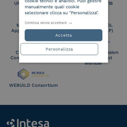
cookie tecnici e analitici. Puoi gestire
UNI EN ISO 27017
UNI EN ISO 27018
manualmente quali cookie
selezionare clicca su "Personalizza".
Continua senza accettare
Membro Adobe
Certified PEPPOL
Approved Trust List
Access Point (AP)
Accetta
Personalizza
Cloud Signature
European Commission
Consortium Member
Large Scale Pilot
Member
WEBUILD Consortium