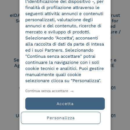
l’identificazione del dispositivo -, per
finalità di profilazione attraverso le
seguenti attività: annunci e contenuti
eIDAS Qualified Trust
eIDAS Qualified Trust
personalizzati, valutazione degli
Service Provider
Service Provider for
annunci e del contenuto, ricerche di
Remote Qualified
Electronic Signature /
mercato e sviluppo di prodotti.
Seal Creation
Selezionando "Accetta", acconsenti
alla raccolta di dati da parte di Intesa
ed i suoi Partners. Selezionando
"Continua senza accettare" potrai
Service Provider e
Service Provider e
continuare la navigazione con i soli
Aggregatore SPID
Aggregatore CIE
cookie tecnici e analitici. Puoi gestire
manualmente quali cookie
selezionare clicca su "Personalizza".
Conservatore
UNI EN ISO 37001
Continua senza accettare
qualificato
Accetta
UNI EN ISO 9001
UNI EN ISO 27001
Personalizza