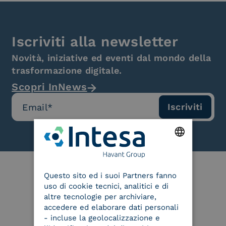
Iscriviti alla newsletter
Novità, iniziative ed eventi dal mondo della
trasformazione digitale.
Scopri InNews
ENGLISH
Questo sito ed i suoi Partners fanno
ITALIAN
uso di cookie tecnici, analitici e di
Le nostre certificazioni
altre tecnologie per archiviare,
accedere ed elaborare dati personali
- incluse la geolocalizzazione e