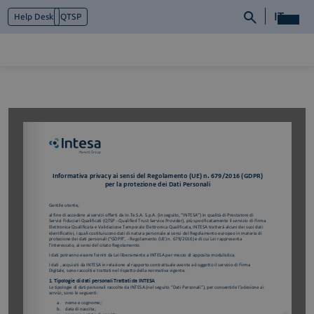
IT
Help Desk
QTSP
Chi siamo
Cosa facciamo
Piattaforme
Industry
News e Media
Contattaci