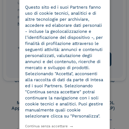
Service Provider e
Service Provider e
Ulteriori informazioni sulle procedure sono disponibili
Questo sito ed i suoi Partners fanno
ITALIAN
Aggregatore SPID
Aggregatore CIE
nelle Norme di tutela della privacy INTESA. Inoltrando il
uso di cookie tecnici, analitici e di
presente modulo, dichiaro di aver letto e compreso le
altre tecnologie per archiviare,
Norme di tutela della privacy INTESA
.
accedere ed elaborare dati personali
Conservatore
UNI EN ISO 37001
- incluse la geolocalizzazione e
qualificato
l’identificazione del dispositivo -, per
finalità di profilazione attraverso le
* campo obbligatorio
seguenti attività: annunci e contenuti
personalizzati, valutazione degli
UNI EN ISO 9001
UNI EN ISO 27001
annunci e del contenuto, ricerche di
mercato e sviluppo di prodotti.
Selezionando "Accetta", acconsenti
alla raccolta di dati da parte di Intesa
UNI EN ISO 27017
UNI EN ISO 27018
ed i suoi Partners. Selezionando
"Continua senza accettare" potrai
continuare la navigazione con i soli
Membro Adobe
Certified PEPPOL
cookie tecnici e analitici. Puoi gestire
Approved Trust List
Access Point (AP)
manualmente quali cookie
selezionare clicca su "Personalizza".
Continua senza accettare