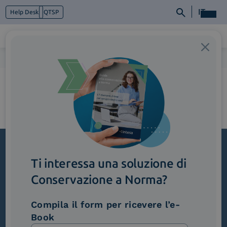
IT
Help Desk
QTSP
Home
>
DataDrivenCompany
Chi siamo
Cosa facciamo
Piattaforme
Industry
News e Media
Contattaci
Ti interessa una soluzione di
Iscriviti alla newsletter
Conservazione a Norma?
Novità, iniziative ed eventi dal mondo della
trasformazione digitale.
Compila il form per ricevere l’e-
Scopri InNews
Book