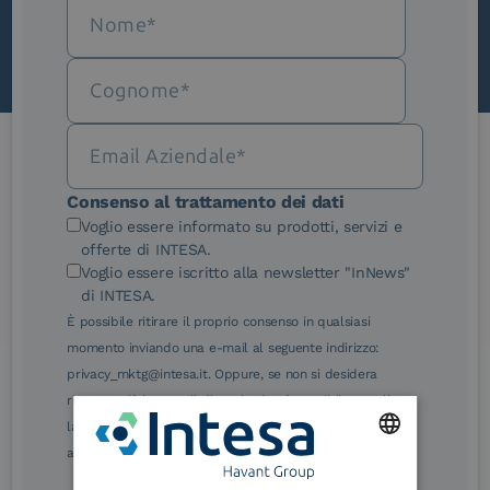
Le nostre certificazioni
Consenso al trattamento dei dati
Voglio essere informato su prodotti, servizi e
offerte di INTESA.
Voglio essere iscritto alla newsletter "InNews"
di INTESA.
È possibile ritirare il proprio consenso in qualsiasi
eIDAS Qualified Trust
eIDAS Qualified Trust
momento inviando una e-mail al seguente indirizzo:
Service Provider
Service Provider for
Remote Qualified
privacy_mktg@intesa.it. Oppure, se non si desidera
Electronic Signature /
ricevere più le e-mail di marketing, è possibile annullare
Seal Creation
la sottoscrizione facendo clic sul relativo link di
annullamento sottoscrizione, in qualsiasi e-mail.
ENGLISH