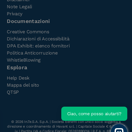
Note Legali
Privacy
Documentazioni
Creative Commons
Dichiarazioni di Accessibilità
DPA Exhibit: elenco fornitori
Politica Anticorruzione
WhistleBlowing
Esplora
Help Desk
Mappa del sito
QTSP
Ciao, come posso aiutarti?
Scarica l'e-Book gratuito
©
2026
In.Te.S.A. S.p.A. | Società benefit con unico socio soggetta a
direzione e coordinamento di Havant s.r.l. | Capitale Sociale € 6.300.000
i.v. | Partita IVA e Codice Fiscale: 05262890014 | R.E.A. n. 696117