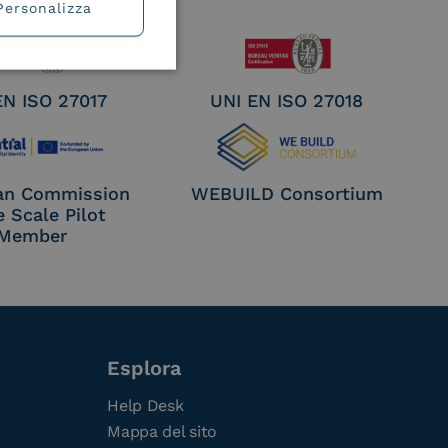
Personalizza
EN ISO 27017
UNI EN ISO 27018
an Commission
WEBUILD Consortium
e Scale Pilot
Member
Esplora
Help Desk
Mappa del sito