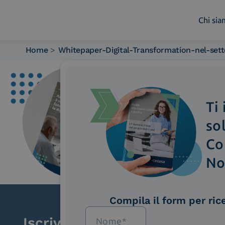
Chi si
Home
>
Whitepaper-Digital-Transformation-nel-sett
Chi siamo
Cosa facciamo
Piattaforme
Ti
Industry
News e Media
so
Contattaci
Co
No
Compila il form per ric
Iscriviti alla newsletter