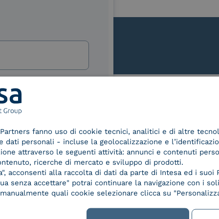
lla
izi e offerte di INTESA.
nNews" di INTESA.
Le nostre certificazioni
asi momento inviando una e-mail
ure, se non si desidera ricevere
Partners fanno uso di cookie tecnici, analitici e di altre tecno
a sottoscrizione facendo clic sul
dati personali - incluse la geolocalizzazione e l’identificazio
lsiasi e-mail.
azione attraverso le seguenti attività: annunci e contenuti pers
ontenuto, ricerche di mercato e sviluppo di prodotti.
ibili nelle Norme di tutela della
, acconsenti alla raccolta di dati da parte di Intesa ed i suoi 
chiaro di aver letto e compreso
d Trust
Service Provider e
Servi
a senza accettare" potrai continuare la navigazione con i soli
der for
Aggregatore SPID
Aggr
re manualmente quali cookie selezionare clicca su "Personalizza
ified
nature /