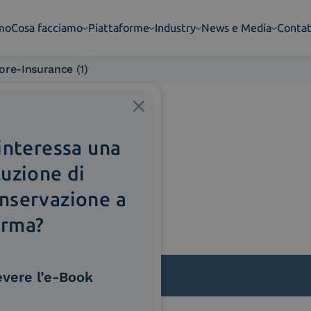
amo
Cosa facciamo
Piattaforme
Industry
News e Media
Contat
ore-Insurance (1)
 interessa una
luzione di
nservazione a
rma?
evere l’e-Book