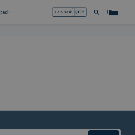
IT
taci
Help Desk
QTSP