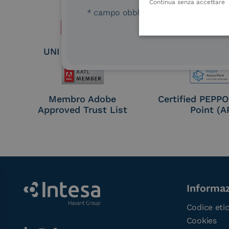
Seal Crea
Continua senza accettare
* campo obbligatorio
UNI EN ISO 37001
UNI EN ISO
Membro Adobe
Certified PEPP
Approved Trust List
Point (A
Informaz
Codice eti
Cookies