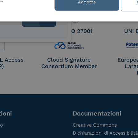
tion
Accetta
 9001
UNI EN ISO 27001
UNI 
OL Access
Cloud Signature
Europe
P)
Consortium Member
Larg
ioni
Documentazioni
co
Creative Commons
Dichiarazioni di Accessibilità