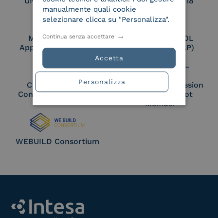
UNI EN ISO 27017
UNI EN ISO 27018
manualmente quali cookie
selezionare clicca su "Personalizza".
Continua senza accettare
Membro Adobe
Certified PEPPOL
Approved Trust List
Access Point (AP)
Accetta
Personalizza
Cloud Signature
European Commission
Consortium Member
Large Scale Pilot
Member
WEBUILD Consortium