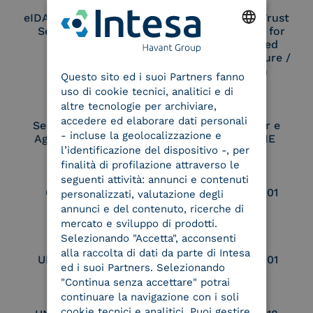
eIDAS Qualified Trust
eIDAS Qualified Trust
Service Provider
Service Provider for
Remote Qualified
ENGLISH
Electronic Signature /
Seal Creation
Questo sito ed i suoi Partners fanno
ITALIAN
uso di cookie tecnici, analitici e di
altre tecnologie per archiviare,
accedere ed elaborare dati personali
Service Provider e
Service Provider e
- incluse la geolocalizzazione e
Aggregatore SPID
Aggregatore CIE
l’identificazione del dispositivo -, per
finalità di profilazione attraverso le
seguenti attività: annunci e contenuti
Conservatore
UNI EN ISO 37001
personalizzati, valutazione degli
qualificato
annunci e del contenuto, ricerche di
mercato e sviluppo di prodotti.
Selezionando "Accetta", acconsenti
alla raccolta di dati da parte di Intesa
UNI EN ISO 9001
UNI EN ISO 27001
ed i suoi Partners. Selezionando
"Continua senza accettare" potrai
continuare la navigazione con i soli
cookie tecnici e analitici. Puoi gestire