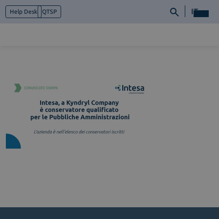
IT
Help Desk
QTSP
Chi siamo
Cosa facciamo
Piattaforme
Industry
News e Media
Contattaci