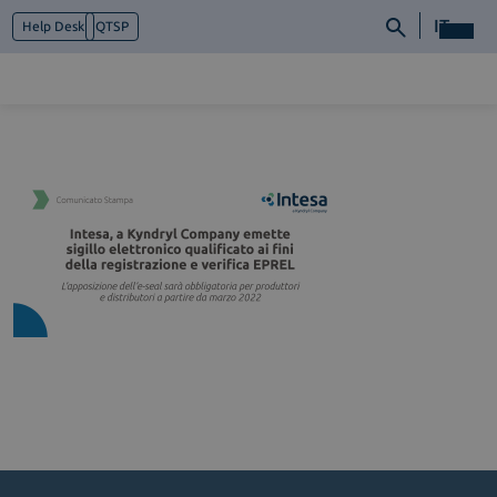
IT
Help Desk
QTSP
Chi siamo
Cosa facciamo
Piattaforme
Industry
News e Media
Contattaci