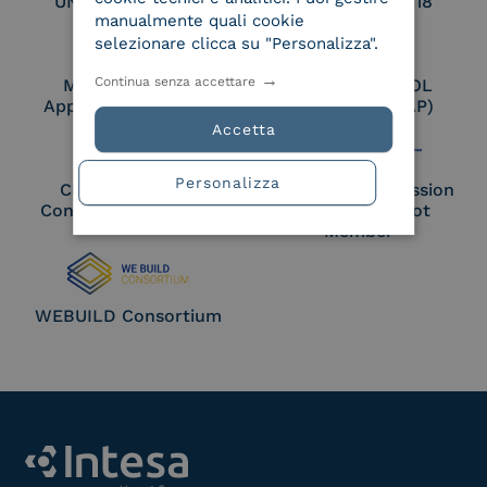
UNI EN ISO 27017
UNI EN ISO 27018
manualmente quali cookie
selezionare clicca su "Personalizza".
Continua senza accettare
Membro Adobe
Certified PEPPOL
Approved Trust List
Access Point (AP)
Accetta
Personalizza
Cloud Signature
European Commission
Consortium Member
Large Scale Pilot
Member
WEBUILD Consortium