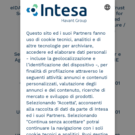
eIDAS Qualified Trust
eIDAS Qualified Trust
Service Provider
Service Provider for
Remote Qualified
ENGLISH
Electronic Signature /
Seal Creation
Questo sito ed i suoi Partners fanno
ITALIAN
uso di cookie tecnici, analitici e di
altre tecnologie per archiviare,
accedere ed elaborare dati personali
Service Provider e
Service Provider e
- incluse la geolocalizzazione e
Aggregatore SPID
Aggregatore CIE
l’identificazione del dispositivo -, per
finalità di profilazione attraverso le
seguenti attività: annunci e contenuti
Conservatore
UNI EN ISO 37001
personalizzati, valutazione degli
qualificato
annunci e del contenuto, ricerche di
mercato e sviluppo di prodotti.
Selezionando "Accetta", acconsenti
alla raccolta di dati da parte di Intesa
UNI EN ISO 9001
UNI EN ISO 27001
ed i suoi Partners. Selezionando
"Continua senza accettare" potrai
continuare la navigazione con i soli
cookie tecnici e analitici. Puoi gestire