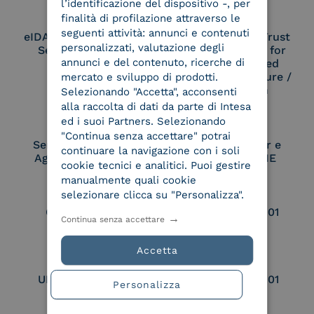
l’identificazione del dispositivo -, per
finalità di profilazione attraverso le
seguenti attività: annunci e contenuti
eIDAS Qualified Trust
eIDAS Qualified Trust
personalizzati, valutazione degli
Service Provider
Service Provider for
annunci e del contenuto, ricerche di
Remote Qualified
Electronic Signature /
mercato e sviluppo di prodotti.
Seal Creation
Selezionando "Accetta", acconsenti
alla raccolta di dati da parte di Intesa
ed i suoi Partners. Selezionando
"Continua senza accettare" potrai
Service Provider e
Service Provider e
continuare la navigazione con i soli
Aggregatore SPID
Aggregatore CIE
cookie tecnici e analitici. Puoi gestire
manualmente quali cookie
selezionare clicca su "Personalizza".
Conservatore
UNI EN ISO 37001
Continua senza accettare
qualificato
Accetta
UNI EN ISO 9001
UNI EN ISO 27001
Personalizza