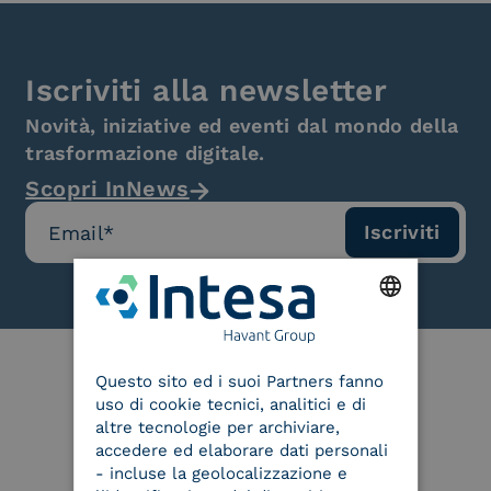
Iscriviti alla newsletter
Novità, iniziative ed eventi dal mondo della
trasformazione digitale.
Scopri InNews
ENGLISH
Questo sito ed i suoi Partners fanno
ITALIAN
uso di cookie tecnici, analitici e di
Le nostre certificazioni
altre tecnologie per archiviare,
accedere ed elaborare dati personali
- incluse la geolocalizzazione e