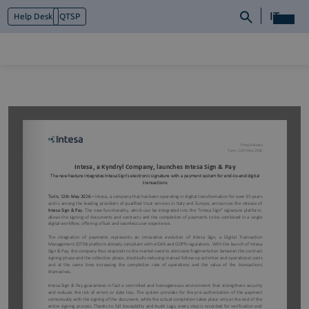
IT
Help Desk
QTSP
Chi siamo
Cosa facciamo
Piattaforme
Industry
News e Media
Contattaci