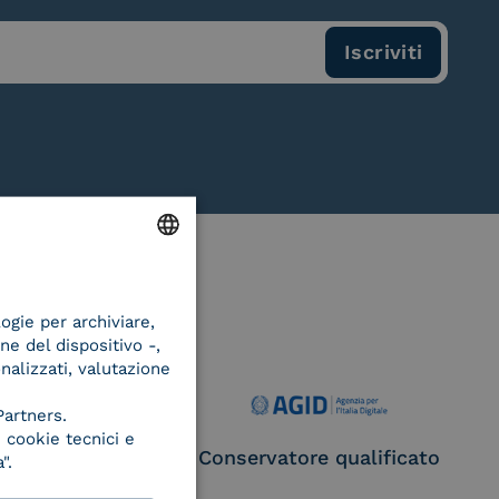
ENGLISH
logie per archiviare,
ITALIAN
ne del dispositivo -,
onalizzati, valutazione
Partners.
 cookie tecnici e
ce Provider e
Conservatore qualificato
".
egatore CIE