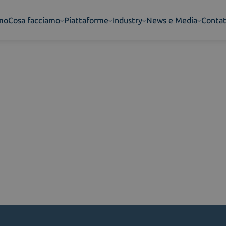
amo
Cosa facciamo
Piattaforme
Industry
News e Media
Contat