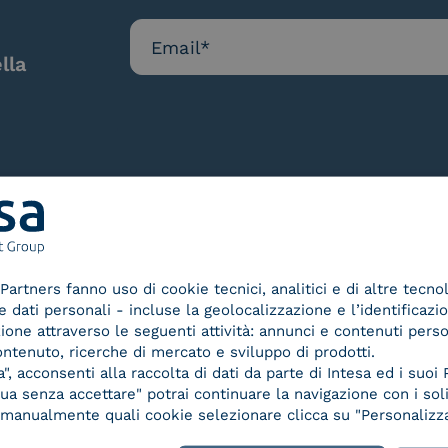
lla
Le nostre certificazioni
Partners fanno uso di cookie tecnici, analitici e di altre tecno
dati personali - incluse la geolocalizzazione e l’identificazio
azione attraverso le seguenti attività: annunci e contenuti pers
ontenuto, ricerche di mercato e sviluppo di prodotti.
, acconsenti alla raccolta di dati da parte di Intesa ed i suoi 
a senza accettare" potrai continuare la navigazione con i soli
d Trust
Service Provider e
Servi
re manualmente quali cookie selezionare clicca su "Personalizza
der for
Aggregatore SPID
Aggr