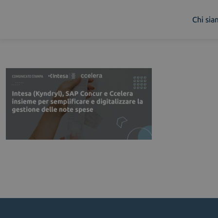
Chi si
Chi siamo
Cosa facciamo
Piattaforme
Industry
News e Media
Contattaci