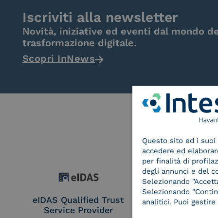
Iscriviti alla newsletter
Novità, iniziative ed eventi dal mondo de
trasformazione digitale.
Scopri InNews
Questo sito ed i suoi 
accedere ed elaborare 
per finalità di profil
degli annunci e del c
Selezionando "Accetta"
Selezionando "Continu
eIDAS Qualified Trust
eIDAS Qualifie
analitici. Puoi gesti
Service Provider
Service Provi