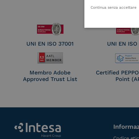
Remote Qual
Electronic Sig
Continua senza accettare
Seal Crea
UNI EN ISO 37001
UNI EN ISO
Membro Adobe
Certified PEPP
Approved Trust List
Point (A
Informaz
Codice eti