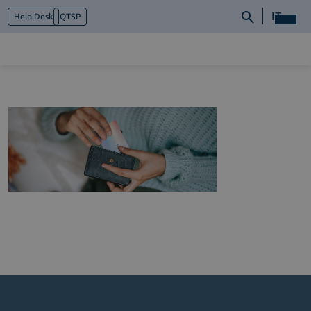
IT
Help Desk
QTSP
Chi siamo
Cosa facciamo
Piattaforme
Industry
News e Media
Contattaci