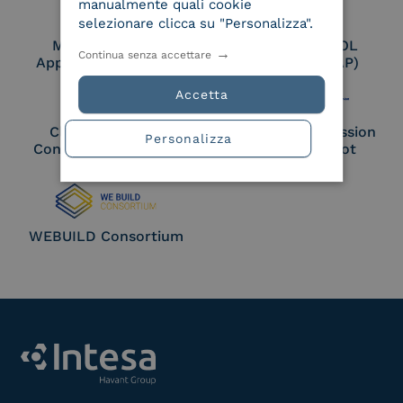
manualmente quali cookie
selezionare clicca su "Personalizza".
Membro Adobe
Certified PEPPOL
Continua senza accettare
Approved Trust List
Access Point (AP)
Accetta
Cloud Signature
European Commission
Personalizza
Consortium Member
Large Scale Pilot
Member
WEBUILD Consortium