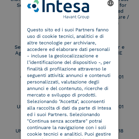
Service Provider
Service Provider for
Remote Qualified
Electronic Signature /
ENGLISH
Seal Creation
Questo sito ed i suoi Partners fanno
ITALIAN
uso di cookie tecnici, analitici e di
altre tecnologie per archiviare,
Service Provider e
Service Provider e
accedere ed elaborare dati personali
Aggregatore SPID
Aggregatore CIE
- incluse la geolocalizzazione e
l’identificazione del dispositivo -, per
finalità di profilazione attraverso le
seguenti attività: annunci e contenuti
Conservatore
UNI EN ISO 37001
personalizzati, valutazione degli
qualificato
annunci e del contenuto, ricerche di
mercato e sviluppo di prodotti.
Selezionando "Accetta", acconsenti
UNI EN ISO 9001
UNI EN ISO 27001
alla raccolta di dati da parte di Intesa
ed i suoi Partners. Selezionando
"Continua senza accettare" potrai
continuare la navigazione con i soli
UNI EN ISO 27017
UNI EN ISO 27018
cookie tecnici e analitici. Puoi gestire