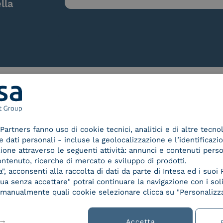
lla
Le nostre certificazioni
Partners fanno uso di cookie tecnici, analitici e di altre tecno
dati personali - incluse la geolocalizzazione e l’identificazio
azione attraverso le seguenti attività: annunci e contenuti pers
ontenuto, ricerche di mercato e sviluppo di prodotti.
, acconsenti alla raccolta di dati da parte di Intesa ed i suoi 
d Trust
Service Provider e
Servi
a senza accettare" potrai continuare la navigazione con i soli
der for
Aggregatore SPID
Aggr
re manualmente quali cookie selezionare clicca su "Personalizza
ified
nature /
tion
Accetta