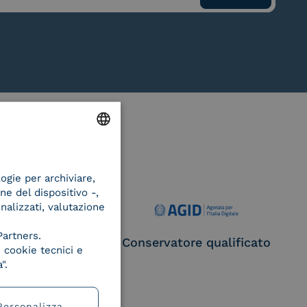
ENGLISH
logie per archiviare,
ITALIAN
ne del dispositivo -,
onalizzati, valutazione
Partners.
ce Provider e
Conservatore qualificato
 cookie tecnici e
egatore CIE
".
Personalizza