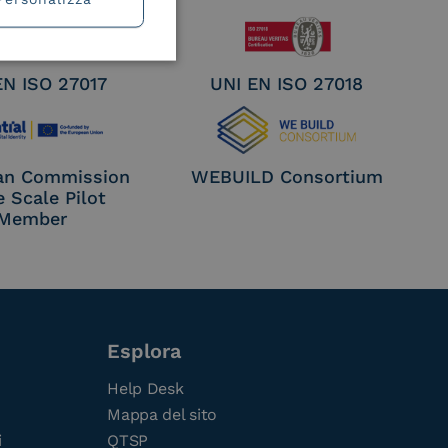
EN ISO 27017
UNI EN ISO 27018
an Commission
WEBUILD Consortium
e Scale Pilot
Member
Esplora
Help Desk
Mappa del sito
i
QTSP