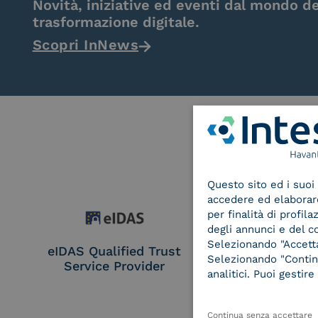
Novità, iniziative ed eventi dal mondo de
trasformazione digitale.
Scopri InNews
Questo sito ed i suoi 
accedere ed elaborare 
per finalità di profil
degli annunci e del c
Selezionando "Accetta"
eIDAS Qualified Trust
eIDAS Qualifie
Selezionando "Continu
Service Provider
Service Provi
analitici. Puoi gesti
Remote Qual
Electronic Sig
Seal Crea
Continua senza accettare