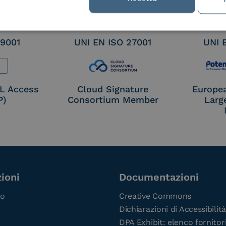
 9001
UNI EN ISO 27001
UNI 
OL Access
Cloud Signature
Europe
P)
Consortium Member
Larg
ioni
Documentazioni
co
Creative Commons
Dichiarazioni di Accessibilità
DPA Exhibit: elenco fornitor