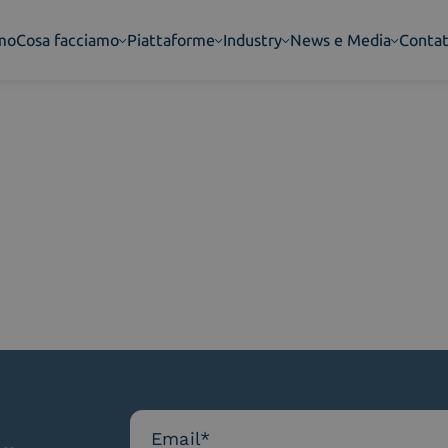
amo
Cosa facciamo
Piattaforme
Industry
News e Media
Contat