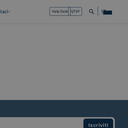
IT
taci
Help Desk
QTSP