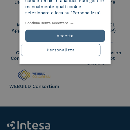
cookie tecnici e analitici. Puoi gestire
UNI EN ISO 27017
UNI EN ISO 27018
manualmente quali cookie
selezionare clicca su "Personalizza".
Continua senza accettare
Membro Adobe
Certified PEPPOL
Approved Trust List
Access Point (AP)
Accetta
Personalizza
Cloud Signature
European Commission
Consortium Member
Large Scale Pilot
Member
WEBUILD Consortium