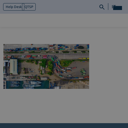
IT
Help Desk
QTSP
Chi siamo
Cosa facciamo
Piattaforme
Industry
News e Media
Contattaci