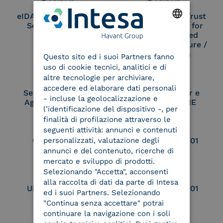
eIDAS Qualified Trust
eIDAS Qualified Trust
Service Provider
Service Provider for
Remote Qualified
ENGLISH
Electronic Signature /
Seal Creation
Questo sito ed i suoi Partners fanno
ITALIAN
uso di cookie tecnici, analitici e di
altre tecnologie per archiviare,
accedere ed elaborare dati personali
Service Provider e
Service Provider e
- incluse la geolocalizzazione e
Aggregatore SPID
Aggregatore CIE
l’identificazione del dispositivo -, per
finalità di profilazione attraverso le
seguenti attività: annunci e contenuti
personalizzati, valutazione degli
Conservatore
UNI EN ISO 37001
qualificato
annunci e del contenuto, ricerche di
mercato e sviluppo di prodotti.
Selezionando "Accetta", acconsenti
alla raccolta di dati da parte di Intesa
UNI EN ISO 9001
UNI EN ISO 27001
ed i suoi Partners. Selezionando
"Continua senza accettare" potrai
continuare la navigazione con i soli