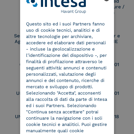
Remote Qualified
Electronic Signature /
Seal Creation
ENGLISH
Questo sito ed i suoi Partners fanno
ITALIAN
uso di cookie tecnici, analitici e di
Service Provider e
Service Provider e
altre tecnologie per archiviare,
Aggregatore SPID
Aggregatore CIE
accedere ed elaborare dati personali
- incluse la geolocalizzazione e
l’identificazione del dispositivo -, per
finalità di profilazione attraverso le
Conservatore
UNI EN ISO 37001
seguenti attività: annunci e contenuti
qualificato
personalizzati, valutazione degli
annunci e del contenuto, ricerche di
mercato e sviluppo di prodotti.
UNI EN ISO 9001
UNI EN ISO 27001
Selezionando "Accetta", acconsenti
alla raccolta di dati da parte di Intesa
ed i suoi Partners. Selezionando
"Continua senza accettare" potrai
UNI EN ISO 27017
UNI EN ISO 27018
continuare la navigazione con i soli
cookie tecnici e analitici. Puoi gestire
manualmente quali cookie