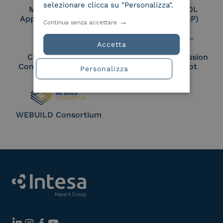
selezionare clicca su "Personalizza".
Membro Adobe
Certified PEPPOL
Approved Trust List
Access Point (AP)
Continua senza accettare
Accetta
Cloud Signature
European Commission
Consortium Member
Large Scale Pilot
Personalizza
Member
WEBUILD Consortium