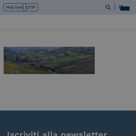
IT
Help Desk
QTSP
Chi siamo
Cosa facciamo
Piattaforme
Industry
News e Media
Contattaci
Iscriviti alla newsletter