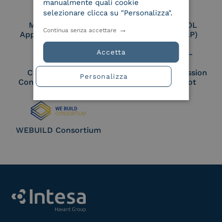
manualmente quali cookie
selezionare clicca su "Personalizza".
Membro Adobe
Certified PEPPOL
Continua senza accettare
Approved Trust List
Access Point (AP)
Accetta
Cloud Signature
European Commission
Personalizza
Consortium Member
Large Scale Pilot
Member
WEBUILD Consortium