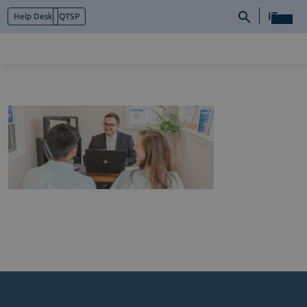
IT
Help Desk
QTSP
Chi siamo
Cosa facciamo
Piattaforme
Industry
News e Media
Contattaci