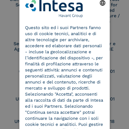
Service Provider
Service Provider for
Remote Qualified
Electronic Signature /
ENGLISH
Seal Creation
Questo sito ed i suoi Partners fanno
ITALIAN
uso di cookie tecnici, analitici e di
altre tecnologie per archiviare,
Service Provider e
Service Provider e
accedere ed elaborare dati personali
Aggregatore SPID
Aggregatore CIE
- incluse la geolocalizzazione e
l’identificazione del dispositivo -, per
finalità di profilazione attraverso le
seguenti attività: annunci e contenuti
Conservatore
UNI EN ISO 37001
personalizzati, valutazione degli
qualificato
annunci e del contenuto, ricerche di
mercato e sviluppo di prodotti.
Selezionando "Accetta", acconsenti
UNI EN ISO 9001
UNI EN ISO 27001
alla raccolta di dati da parte di Intesa
ed i suoi Partners. Selezionando
"Continua senza accettare" potrai
continuare la navigazione con i soli
UNI EN ISO 27017
UNI EN ISO 27018
cookie tecnici e analitici. Puoi gestire