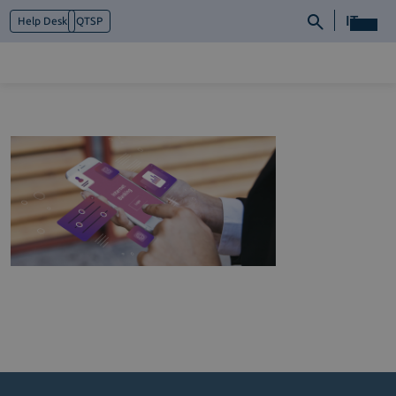
IT
Help Desk
QTSP
Chi siamo
Cosa facciamo
Piattaforme
Industry
News e Media
Contattaci