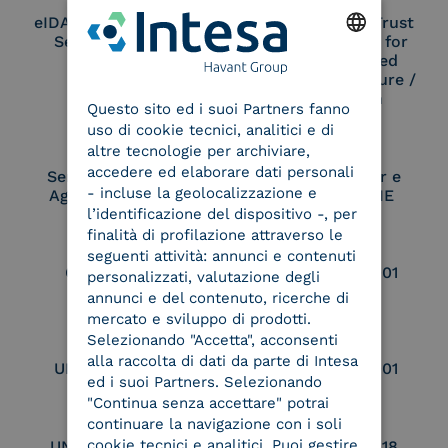
eIDAS Qualified Trust
eIDAS Qualified Trust
Service Provider
Service Provider for
Remote Qualified
ENGLISH
Electronic Signature /
Seal Creation
Questo sito ed i suoi Partners fanno
ITALIAN
uso di cookie tecnici, analitici e di
altre tecnologie per archiviare,
accedere ed elaborare dati personali
Service Provider e
Service Provider e
- incluse la geolocalizzazione e
Aggregatore SPID
Aggregatore CIE
l’identificazione del dispositivo -, per
finalità di profilazione attraverso le
seguenti attività: annunci e contenuti
Conservatore
UNI EN ISO 37001
personalizzati, valutazione degli
qualificato
annunci e del contenuto, ricerche di
mercato e sviluppo di prodotti.
Selezionando "Accetta", acconsenti
alla raccolta di dati da parte di Intesa
UNI EN ISO 9001
UNI EN ISO 27001
ed i suoi Partners. Selezionando
"Continua senza accettare" potrai
continuare la navigazione con i soli
cookie tecnici e analitici. Puoi gestire
UNI EN ISO 27017
UNI EN ISO 27018