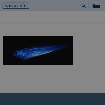
IT
Help Desk
QTSP
Chi siamo
Cosa facciamo
Piattaforme
Industry
News e Media
Contattaci