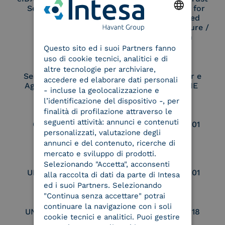
Service Provider
Service Provider for
Remote Qualified
Electronic Signature /
ENGLISH
Seal Creation
Questo sito ed i suoi Partners fanno
ITALIAN
uso di cookie tecnici, analitici e di
altre tecnologie per archiviare,
Service Provider e
Service Provider e
accedere ed elaborare dati personali
Aggregatore SPID
Aggregatore CIE
- incluse la geolocalizzazione e
l’identificazione del dispositivo -, per
finalità di profilazione attraverso le
seguenti attività: annunci e contenuti
Conservatore
UNI EN ISO 37001
personalizzati, valutazione degli
qualificato
annunci e del contenuto, ricerche di
mercato e sviluppo di prodotti.
Selezionando "Accetta", acconsenti
UNI EN ISO 9001
UNI EN ISO 27001
alla raccolta di dati da parte di Intesa
ed i suoi Partners. Selezionando
"Continua senza accettare" potrai
continuare la navigazione con i soli
UNI EN ISO 27017
UNI EN ISO 27018
cookie tecnici e analitici. Puoi gestire