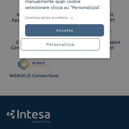
manualmente quali cookie
selezionare clicca su "Personalizza".
Membro Adobe
Certified PEPPOL
Continua senza accettare
Approved Trust List
Access Point (AP)
Accetta
Cloud Signature
European Commission
Personalizza
Consortium Member
Large Scale Pilot
Member
WEBUILD Consortium