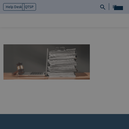
IT
Help Desk
QTSP
Chi siamo
Cosa facciamo
Piattaforme
Industry
News e Media
Contattaci