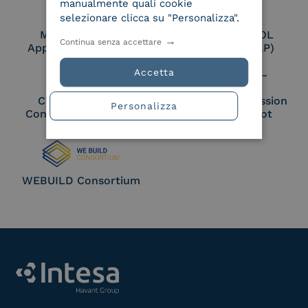
manualmente quali cookie
selezionare clicca su "Personalizza".
Membro Adobe
Certified PEPPOL
Continua senza accettare
Approved Trust List
Access Point (AP)
Accetta
Cloud Signature
European Commission
Personalizza
Consortium Member
Large Scale Pilot
Member
WEBUILD Consortium