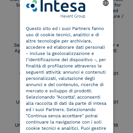
Service Provider
Service Provider for
Remote Qualified
Electronic Signature /
ENGLISH
Seal Creation
Questo sito ed i suoi Partners fanno
ITALIAN
uso di cookie tecnici, analitici e di
altre tecnologie per archiviare,
Service Provider e
Service Provider e
accedere ed elaborare dati personali
Aggregatore SPID
Aggregatore CIE
- incluse la geolocalizzazione e
l’identificazione del dispositivo -, per
finalità di profilazione attraverso le
seguenti attività: annunci e contenuti
Conservatore
UNI EN ISO 37001
personalizzati, valutazione degli
qualificato
annunci e del contenuto, ricerche di
mercato e sviluppo di prodotti.
Selezionando "Accetta", acconsenti
UNI EN ISO 9001
UNI EN ISO 27001
alla raccolta di dati da parte di Intesa
ed i suoi Partners. Selezionando
"Continua senza accettare" potrai
continuare la navigazione con i soli
UNI EN ISO 27017
UNI EN ISO 27018
cookie tecnici e analitici. Puoi gestire