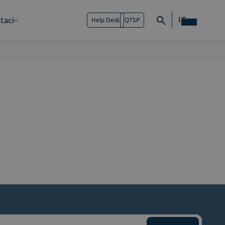
IT
taci
Help Desk
QTSP