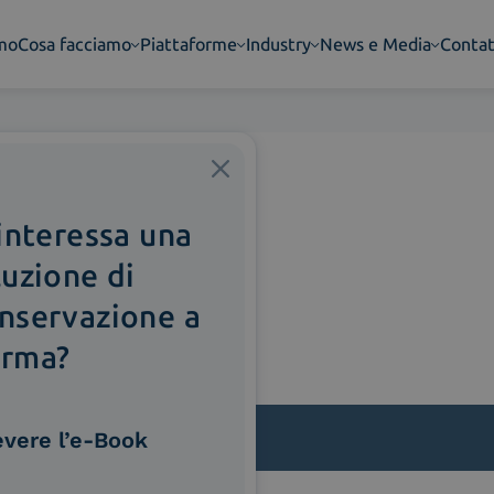
amo
Cosa facciamo
Piattaforme
Industry
News e Media
Contat
 interessa una
luzione di
nservazione a
rma?
evere l’e-Book