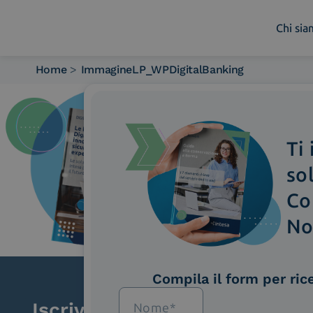
Chi si
Home
>
ImmagineLP_WPDigitalBanking
Chi siamo
Cosa facciamo
Piattaforme
Ti
Industry
News e Media
so
Contattaci
Co
No
Compila il form per ric
Iscriviti alla newsletter