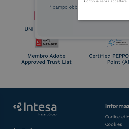
Seal Crea
Continua senza accettare
* campo obbligatorio
UNI EN ISO 37001
UNI EN ISO
Membro Adobe
Certified PEPP
Approved Trust List
Point (A
Informaz
Codice eti
Cookies