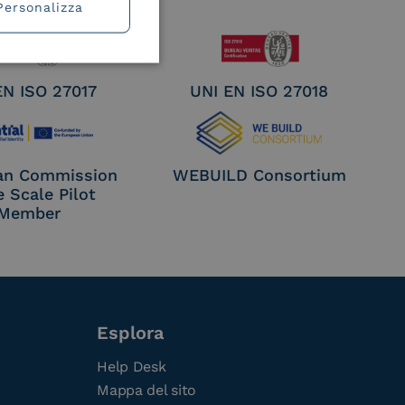
Personalizza
EN ISO 27017
UNI EN ISO 27018
an Commission
WEBUILD Consortium
e Scale Pilot
Member
Esplora
Help Desk
Mappa del sito