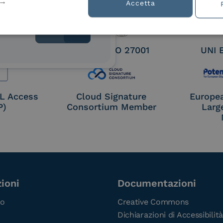
tion
Accetta
 9001
UNI EN ISO 27001
UNI 
OL Access
Cloud Signature
Europe
P)
Consortium Member
Larg
ioni
Documentazioni
co
Creative Commons
Dichiarazioni di Accessibilità