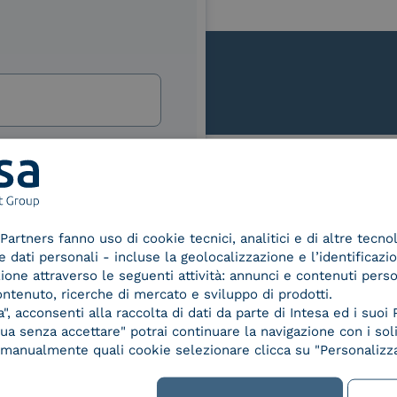
lla
izi e offerte di INTESA.
nNews" di INTESA.
Le nostre certificazioni
asi momento inviando una e-mail
ure, se non si desidera ricevere
Partners fanno uso di cookie tecnici, analitici e di altre tecno
a sottoscrizione facendo clic sul
dati personali - incluse la geolocalizzazione e l’identificazio
lsiasi e-mail.
azione attraverso le seguenti attività: annunci e contenuti pers
ontenuto, ricerche di mercato e sviluppo di prodotti.
ibili nelle Norme di tutela della
, acconsenti alla raccolta di dati da parte di Intesa ed i suoi 
chiaro di aver letto e compreso
d Trust
Service Provider e
Servi
a senza accettare" potrai continuare la navigazione con i soli
der for
Aggregatore SPID
Aggr
re manualmente quali cookie selezionare clicca su "Personalizza
ified
nature /