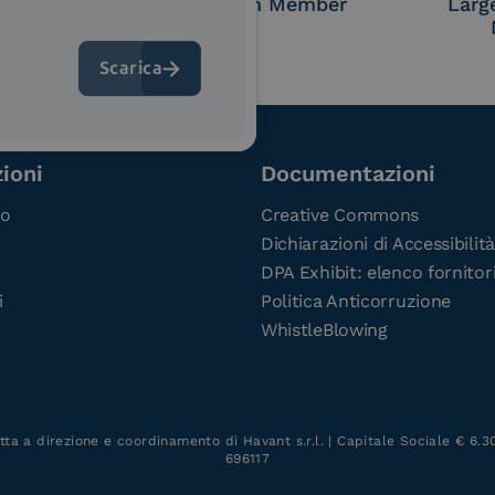
P)
Consortium Member
Larg
ioni
Documentazioni
co
Creative Commons
Dichiarazioni di Accessibilità
DPA Exhibit: elenco fornitor
i
Politica Anticorruzione
WhistleBlowing
tta a direzione e coordinamento di Havant s.r.l. | Capitale Sociale € 6.300
696117