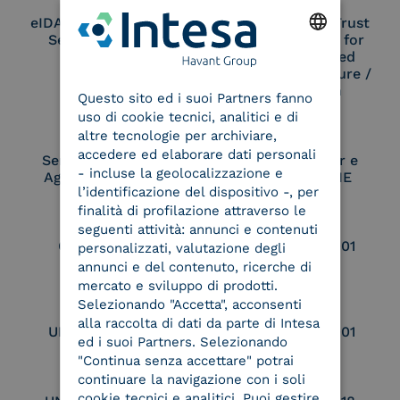
eIDAS Qualified Trust
eIDAS Qualified Trust
Service Provider
Service Provider for
Remote Qualified
ENGLISH
Electronic Signature /
Seal Creation
Questo sito ed i suoi Partners fanno
ITALIAN
uso di cookie tecnici, analitici e di
altre tecnologie per archiviare,
accedere ed elaborare dati personali
Service Provider e
Service Provider e
- incluse la geolocalizzazione e
Aggregatore SPID
Aggregatore CIE
l’identificazione del dispositivo -, per
finalità di profilazione attraverso le
seguenti attività: annunci e contenuti
Conservatore
UNI EN ISO 37001
personalizzati, valutazione degli
qualificato
annunci e del contenuto, ricerche di
mercato e sviluppo di prodotti.
Selezionando "Accetta", acconsenti
alla raccolta di dati da parte di Intesa
UNI EN ISO 9001
UNI EN ISO 27001
ed i suoi Partners. Selezionando
"Continua senza accettare" potrai
continuare la navigazione con i soli
cookie tecnici e analitici. Puoi gestire