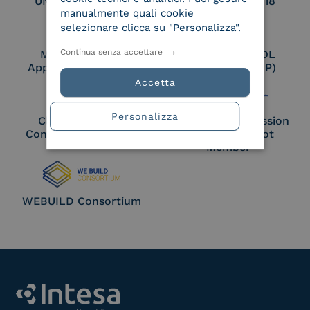
UNI EN ISO 27017
UNI EN ISO 27018
manualmente quali cookie
selezionare clicca su "Personalizza".
Continua senza accettare
Membro Adobe
Certified PEPPOL
Approved Trust List
Access Point (AP)
Accetta
Personalizza
Cloud Signature
European Commission
Consortium Member
Large Scale Pilot
Member
WEBUILD Consortium