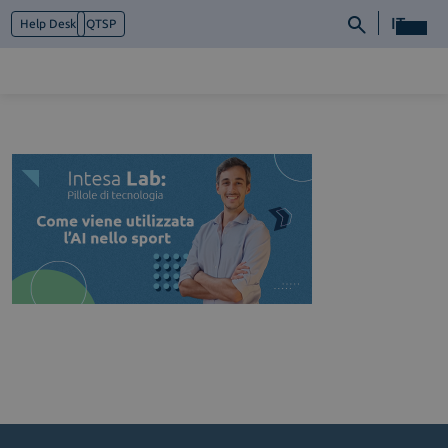
IT
Help Desk
QTSP
Chi siamo
Cosa facciamo
Piattaforme
Industry
News e Media
Contattaci