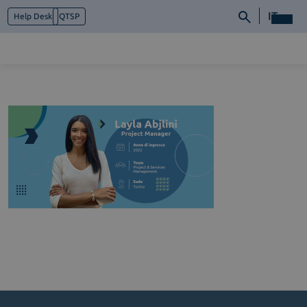
IT
Help Desk
QTSP
Chi siamo
Cosa facciamo
Piattaforme
Industry
News e Media
Contattaci