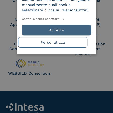
UNI EN ISO 27017
UNI EN ISO 27018
manualmente quali cookie
selezionare clicca su "Personalizza".
Continua senza accettare
Membro Adobe
Certified PEPPOL
Approved Trust List
Access Point (AP)
Accetta
Personalizza
Cloud Signature
European Commission
Consortium Member
Large Scale Pilot
Member
WEBUILD Consortium