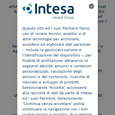
eIDAS Qualified Trust
eIDAS Qualified Trust
Service Provider
Service Provider for
Remote Qualified
ENGLISH
Electronic Signature /
Seal Creation
Questo sito ed i suoi Partners fanno
ITALIAN
uso di cookie tecnici, analitici e di
altre tecnologie per archiviare,
accedere ed elaborare dati personali
Service Provider e
Service Provider e
- incluse la geolocalizzazione e
Aggregatore SPID
Aggregatore CIE
l’identificazione del dispositivo -, per
finalità di profilazione attraverso le
seguenti attività: annunci e contenuti
Conservatore
UNI EN ISO 37001
personalizzati, valutazione degli
qualificato
annunci e del contenuto, ricerche di
mercato e sviluppo di prodotti.
Selezionando "Accetta", acconsenti
alla raccolta di dati da parte di Intesa
UNI EN ISO 9001
UNI EN ISO 27001
ed i suoi Partners. Selezionando
"Continua senza accettare" potrai
continuare la navigazione con i soli
cookie tecnici e analitici. Puoi gestire