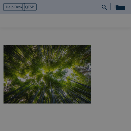
IT
Help Desk
QTSP
Chi siamo
Cosa facciamo
Piattaforme
Industry
News e Media
Contattaci