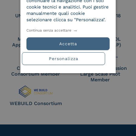
continuare la navigazione con i soli
cookie tecnici e analitici. Puoi gestire
manualmente quali cookie
UNI EN ISO 27017
UNI EN ISO 27018
selezionare clicca su "Personalizza".
Continua senza accettare
Membro Adobe
Certified PEPPOL
Accetta
Approved Trust List
Access Point (AP)
Personalizza
Cloud Signature
European Commission
Consortium Member
Large Scale Pilot
Member
WEBUILD Consortium