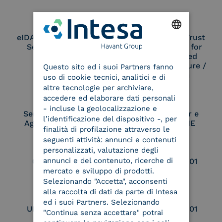
eIDAS Qualified Trust
eIDAS Qualified Trust
Service Provider
Service Provider for
ENGLISH
Remote Qualified
Electronic Signature /
Questo sito ed i suoi Partners fanno
ITALIAN
Seal Creation
uso di cookie tecnici, analitici e di
altre tecnologie per archiviare,
accedere ed elaborare dati personali
- incluse la geolocalizzazione e
Service Provider e
Service Provider e
l’identificazione del dispositivo -, per
Aggregatore SPID
Aggregatore CIE
finalità di profilazione attraverso le
seguenti attività: annunci e contenuti
personalizzati, valutazione degli
annunci e del contenuto, ricerche di
Conservatore
UNI EN ISO 37001
qualificato
mercato e sviluppo di prodotti.
Selezionando "Accetta", acconsenti
alla raccolta di dati da parte di Intesa
ed i suoi Partners. Selezionando
UNI EN ISO 9001
UNI EN ISO 27001
"Continua senza accettare" potrai