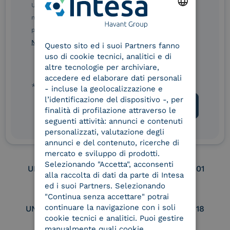
Service Provider
Service Provider for
Ulteriori informazioni sulle procedure sono disponibili
Remote Qualified
nelle Norme di tutela della privacy INTESA. Inoltrando il
Electronic Signature /
ENGLISH
Seal Creation
presente modulo, dichiaro di aver letto e compreso le
Norme di tutela della privacy INTESA
.
Questo sito ed i suoi Partners fanno
ITALIAN
uso di cookie tecnici, analitici e di
altre tecnologie per archiviare,
Service Provider e
Service Provider e
accedere ed elaborare dati personali
Aggregatore SPID
Aggregatore CIE
* campo obbligatorio
- incluse la geolocalizzazione e
l’identificazione del dispositivo -, per
finalità di profilazione attraverso le
Conservatore
UNI EN ISO 37001
seguenti attività: annunci e contenuti
qualificato
personalizzati, valutazione degli
annunci e del contenuto, ricerche di
mercato e sviluppo di prodotti.
Selezionando "Accetta", acconsenti
UNI EN ISO 9001
UNI EN ISO 27001
alla raccolta di dati da parte di Intesa
ed i suoi Partners. Selezionando
"Continua senza accettare" potrai
continuare la navigazione con i soli
UNI EN ISO 27017
UNI EN ISO 27018
cookie tecnici e analitici. Puoi gestire
manualmente quali cookie