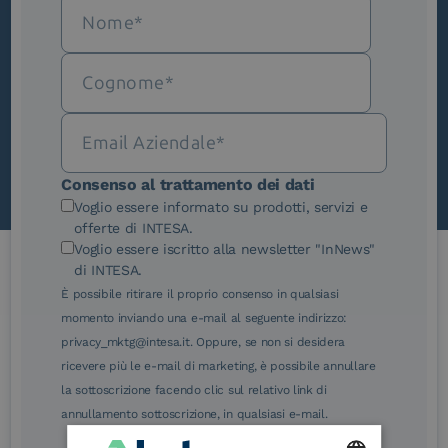
Iscriviti alla newsletter
Novità, iniziative ed eventi dal mondo della
trasformazione digitale.
Scopri InNews
Consenso al trattamento dei dati
Voglio essere informato su prodotti, servizi e
offerte di INTESA.
Voglio essere iscritto alla newsletter "InNews"
di INTESA.
È possibile ritirare il proprio consenso in qualsiasi
Le nostre certificazioni
momento inviando una e-mail al seguente indirizzo:
privacy_mktg@intesa.it. Oppure, se non si desidera
ricevere più le e-mail di marketing, è possibile annullare
la sottoscrizione facendo clic sul relativo link di
annullamento sottoscrizione, in qualsiasi e-mail.
eIDAS Qualified Trust
eIDAS Qualified Trust