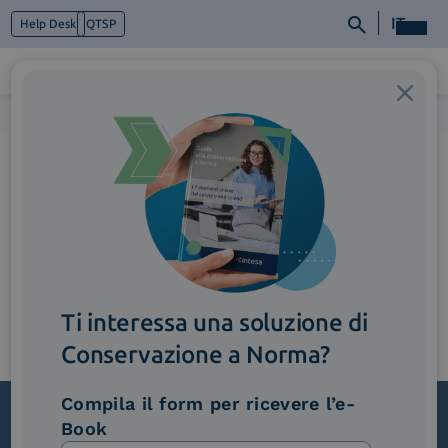
IT
Help Desk
QTSP
Home
>
Slider_PaperARERA
Chi siamo
Cosa facciamo
Piattaforme
Industry
News e Media
Contattaci
Ti interessa una soluzione di
Conservazione a Norma?
Compila il form per ricevere l’e-
Book