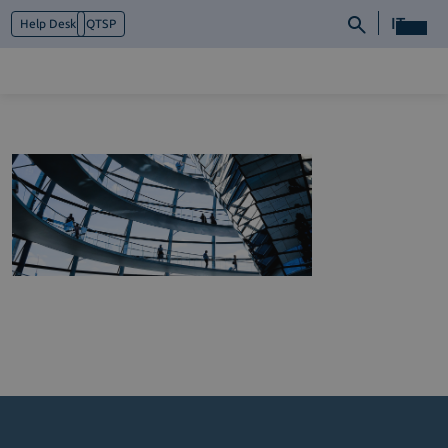
IT
Help Desk
QTSP
Chi siamo
Cosa facciamo
Piattaforme
Industry
News e Media
Contattaci