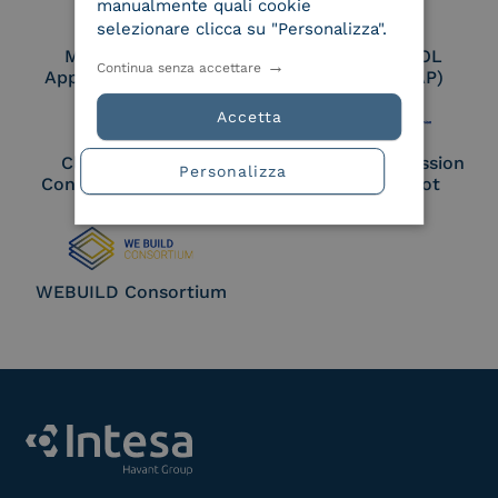
manualmente quali cookie
selezionare clicca su "Personalizza".
Membro Adobe
Certified PEPPOL
Continua senza accettare
Approved Trust List
Access Point (AP)
Accetta
Cloud Signature
European Commission
Personalizza
Consortium Member
Large Scale Pilot
Member
WEBUILD Consortium