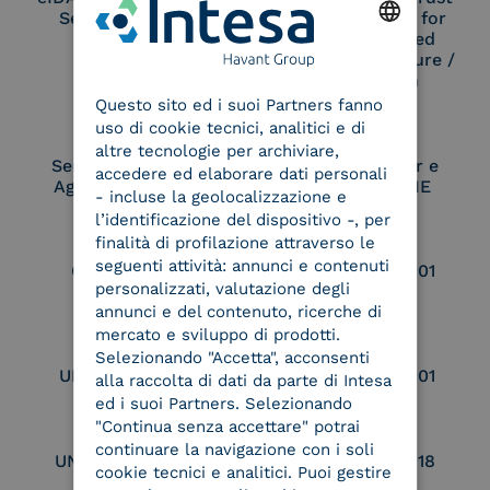
Service Provider
Service Provider for
Remote Qualified
Electronic Signature /
ENGLISH
Seal Creation
Questo sito ed i suoi Partners fanno
ITALIAN
uso di cookie tecnici, analitici e di
altre tecnologie per archiviare,
Service Provider e
Service Provider e
accedere ed elaborare dati personali
Aggregatore SPID
Aggregatore CIE
- incluse la geolocalizzazione e
l’identificazione del dispositivo -, per
finalità di profilazione attraverso le
seguenti attività: annunci e contenuti
Conservatore
UNI EN ISO 37001
personalizzati, valutazione degli
qualificato
annunci e del contenuto, ricerche di
mercato e sviluppo di prodotti.
Selezionando "Accetta", acconsenti
UNI EN ISO 9001
UNI EN ISO 27001
alla raccolta di dati da parte di Intesa
ed i suoi Partners. Selezionando
"Continua senza accettare" potrai
continuare la navigazione con i soli
UNI EN ISO 27017
UNI EN ISO 27018
cookie tecnici e analitici. Puoi gestire